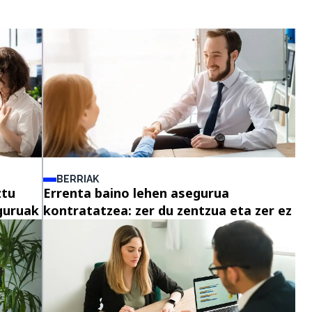
BERRIAK
ztu
Errenta baino lehen asegurua
guruak
kontratatzea: zer du zentzua eta zer ez