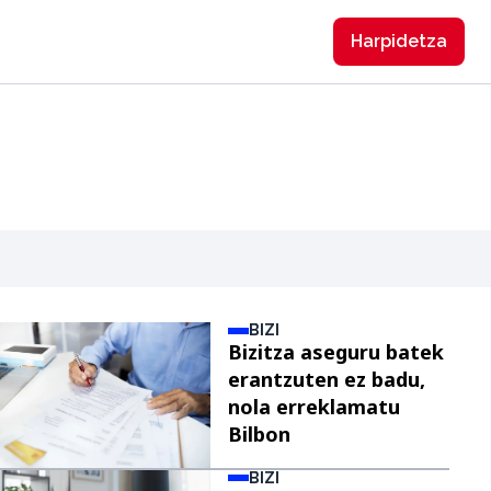
Harpidetzа
BIZI
Bizitza aseguru batek
erantzuten ez badu,
nola erreklamatu
Bilbon
BIZI