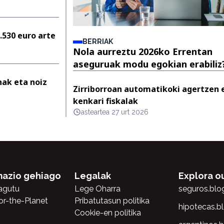
.530 euro arte
BERRIAK
Nola aurreztu 2026ko Errentan
aseguruak modu egokian erabiliz
nak eta noiz
Zirriborroan automatikoki agertzen 
kenkari fiskalak
asteartea 27 urt 2026
mazio gehiago
Legalak
Explora o
agutu
Lege Oharra
seguros.blo
or-the-Planet
Pribatutasun politika
hipotecas.b
Cookie-en politika