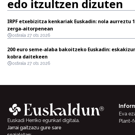
edo itzultzen dizuten
IRPF etxebizitza kenkariak Euskadin: nola aurreztu 1
zerga-aitorpenean
ostirala 27 ots 2026
200 euro seme-alaba bakoitzeko Euskadin: eskakizu
kobra daitekeen
ostirala 27 ots 2026
Infor
Eva ez
Euskadi Herriko egunkari digitala.
Plant-f
Jarrai gaitzazu gure sare
sozialetan: