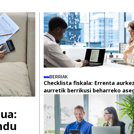
BERRIAK
Checklista fiskala: Errenta aurke
aurretik berrikusi beharreko ase
lua:
indu