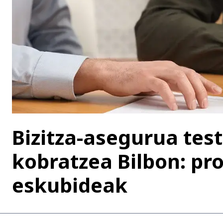
Bizitza-asegurua te
kobratzea Bilbon: pr
eskubideak