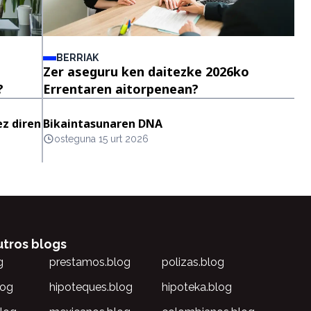
BERRIAK
Zer aseguru ken daitezke 2026ko
?
Errentaren aitorpenean?
ez diren
Bikaintasunaren DNA
osteguna 15 urt 2026
utros blogs
g
prestamos.blog
polizas.blog
log
hipoteques.blog
hipoteka.blog