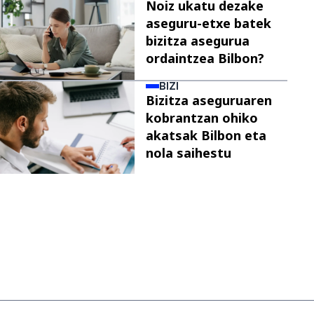
Noiz ukatu dezake
aseguru-etxe batek
bizitza asegurua
ordaintzea Bilbon?
BIZI
Bizitza aseguruaren
kobrantzan ohiko
akatsak Bilbon eta
nola saihestu