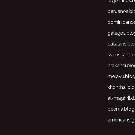
argentinos.
peruanos.bl
dominicano
galegos.blo
catalans.bl
svenskar.bl
balkanci.blo
melayu.blo
khonthai.bl
al-maghrib.
beema.blog
americans.g