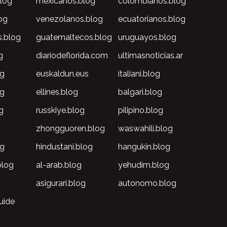
blog
mexicanos.blog
colombianos.blog
og
venezolanos.blog
ecuatorianos.blog
s.blog
guatemaltecos.blog
uruguayos.blog
g
diariodeflorida.com
ultimasnoticias.ar
og
euskaldun.eus
italiani.blog
og
ellines.blog
balgari.blog
g
russkiye.blog
pilipino.blog
g
zhongguoren.blog
waswahili.blog
og
hindustani.blog
hangukin.blog
blog
al-arab.blog
yehudim.blog
asigurari.blog
autonomo.blog
uide