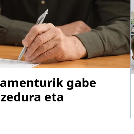
stamenturik gabe
ozedura eta