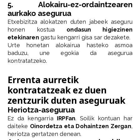
5. Alokairu-ez-ordaintzearen
aurkako asegurua
Etxebizitza alokatzen duten jabeek aseguru
honen kostua
ondasun higiezinen
etekinaren
gastu kengarri gisa sar dezakete.
Urte honetan alokairua hasteko asmoa
baduzu, une egokia da asegurua
kontratatzeko.
Errenta aurretik
kontratatzeak ez duen
zentzurik duten aseguruak
Heriotza-asegurua
Ez da kengarria
IRPFan
. Soilik kontuan har
daiteke
Oinordetza eta Dohaintzen Zergan
,
heriotza gertatzen denean.