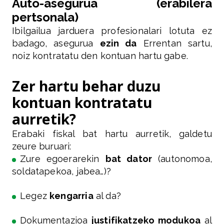
Auto-asegurua (erabilera
pertsonala)
Ibilgailua jarduera profesionalari lotuta ez
badago, asegurua
ezin da
Errentan sartu,
noiz kontratatu den kontuan hartu gabe.
Zer hartu behar duzu
kontuan kontratatu
aurretik?
Erabaki fiskal bat hartu aurretik, galdetu
zeure buruari:
Zure egoerarekin
bat dator
(autonomoa,
soldatapekoa, jabea…)?
Legez
kengarria
al da?
Dokumentazioa
justifikatzeko modukoa
al