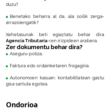
duzu?
Benetako beharra al da, ala soilik zerga-
arrazoiengatik?
Xehetasunak beti egiaztatu behar dira
Agencia Tributaria
-ren irizpideen arabera.
Zer dokumentu behar dira?
Aseguru-poliza.
Faktura edo ordainketaren frogagiria.
Autonomoen kasuan: kontabilitatean gastu
gisa sartuta egotea.
Ondorioa