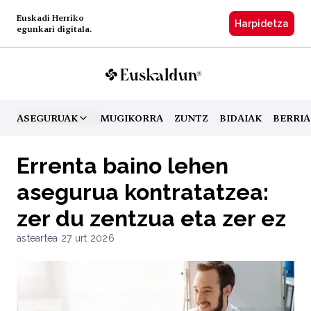
Euskadi Herriko
Harpidetzа
egunkari digitala.
ASEGURUAK
MUGIKORRA
ZUNTZ
BIDAIAK
BERRIA
TOGGLE MENU
Errenta baino lehen
asegurua kontratatzea:
zer du zentzua eta zer ez
asteartea 27 urt 2026