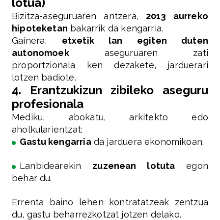
lotua)
Bizitza-aseguruaren antzera,
2013 aurreko
hipoteketan
bakarrik da kengarria.
Gainera,
etxetik lan egiten duten
autonomoek
aseguruaren zati
proportzionala ken dezakete, jarduerari
lotzen badiote.
4. Erantzukizun zibileko aseguru
profesionala
Mediku, abokatu, arkitekto edo
aholkularientzat:
Gastu kengarria
da jarduera ekonomikoan.
Lanbidearekin
zuzenean lotuta
egon
behar du.
Errenta baino lehen kontratatzeak zentzua
du, gastu beharrezkotzat jotzen delako.