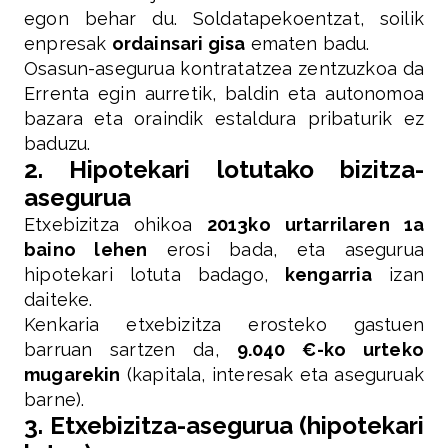
egon behar du. Soldatapekoentzat, soilik
enpresak
ordainsari gisa
ematen badu.
Osasun-asegurua kontratatzea zentzuzkoa da
Errenta egin aurretik, baldin eta autonomoa
bazara eta oraindik estaldura pribaturik ez
baduzu.
2. Hipotekari lotutako bizitza-
asegurua
Etxebizitza ohikoa
2013ko urtarrilaren 1a
baino lehen
erosi bada, eta asegurua
hipotekari lotuta badago,
kengarria
izan
daiteke.
Kenkaria etxebizitza erosteko gastuen
barruan sartzen da,
9.040 €-ko urteko
mugarekin
(kapitala, interesak eta aseguruak
barne).
3. Etxebizitza-asegurua (hipotekari