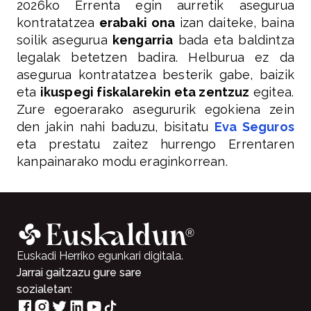
2026ko Errenta egin aurretik asegurua
kontratatzea
erabaki ona
izan daiteke, baina
soilik asegurua
kengarria
bada eta baldintza
legalak betetzen badira. Helburua ez da
asegurua kontratatzea besterik gabe, baizik
eta
ikuspegi fiskalarekin eta zentzuz
egitea.
Zure egoerarako asegururik egokiena zein
den jakin nahi baduzu, bisitatu
Eva Seguros
eta prestatu zaitez hurrengo Errentaren
kanpainarako modu eraginkorrean.
Euskadi Herriko egunkari digitala.
Jarrai gaitzazu gure sare
sozialetan: