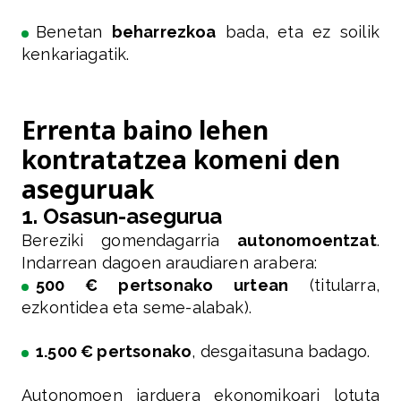
Benetan
beharrezkoa
bada, eta ez soilik
kenkariagatik.
Errenta baino lehen
kontratatzea komeni den
aseguruak
1. Osasun-asegurua
Berezi­ki gomendagarria
autonomoentzat
.
Indarrean dagoen araudiaren arabera:
500 € pertsonako urtean
(titularra,
ezkontidea eta seme-alabak).
1.500 € pertsonako
, desgaitasuna badago.
Autonomoen jarduera ekonomikoari lotuta