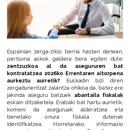
Espainian zerga-ziklo berria hasten denean,
pertsona askok galdera bera egiten dute:
zentzuzkoa al da asegururen bat
kontratatzea 2026ko Errentaren aitorpena
aurkeztu aurretik?
Euskadin bizi diren
zergadunentzat zalantza ohikoa da, batez ere
jakinda aseguru batzuek
abantaila fiskalak
eskain ditzaketela. Erabaki bat hartu aurretik,
komeni da aseguruak alderatzea eta
benetako onura fiskala dutenak
identifikatzea. Horretarako, informazio