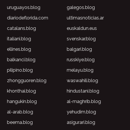
uruguayos.blog
galegos.blog
diariodeflorida.com
ultimasnoticias.ar
catalans.blog
euskaldun.eus
italiani.blog
svenskar.blog
ellines.blog
balgari.blog
balkanci.blog
russkiye.blog
pilipino.blog
melayu.blog
zhongguoren.blog
waswahili.blog
khonthai.blog
hindustani.blog
hangukin.blog
al-maghrib.blog
al-arab.blog
yehudim.blog
beema.blog
asigurari.blog