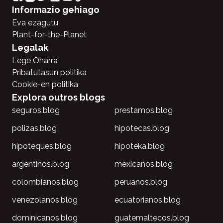
Informazio gehiago
Eva ezagutu
Plant-for-the-Planet
Legalak
Lege Oharra
Pribatutasun politika
Cookie-en politika
Explora outros blogs
seguros.blog
prestamos.blog
polizas.blog
hipotecas.blog
hipoteques.blog
hipoteka.blog
argentinos.blog
mexicanos.blog
colombianos.blog
peruanos.blog
venezolanos.blog
ecuatorianos.blog
dominicanos.blog
guatemaltecos.blog