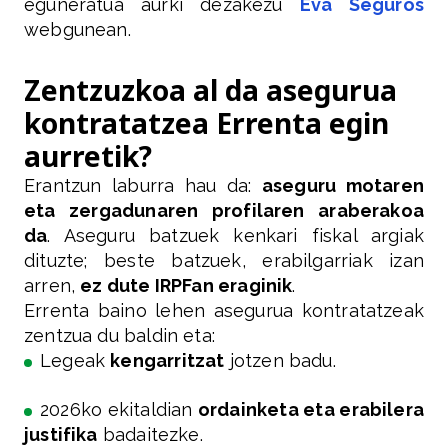
eguneratua aurki dezakezu
Eva Seguros
webgunean.
Zentzuzkoa al da asegurua
kontratatzea Errenta egin
aurretik?
Erantzun laburra hau da:
aseguru motaren
eta zergadunaren profilaren araberakoa
da
. Aseguru batzuek kenkari fiskal argiak
dituzte; beste batzuek, erabilgarriak izan
arren,
ez dute IRPFan eraginik
.
Errenta baino lehen asegurua kontratatzeak
zentzua du baldin eta:
Legeak
kengarritzat
jotzen badu.
2026ko ekitaldian
ordainketa eta erabilera
justifika
badaitezke.