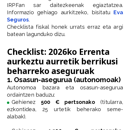
IRPFan sar daitezkeenak egiaztatzea.
Informazio gehiago aurkitzeko, bisitatu
Eva
Seguros
.
Checklista fiskal honek urrats erraz eta argi
batean lagunduko dizu.
Checklist: 2026ko Errenta
aurkeztu aurretik berrikusi
beharreko aseguruak
1. Osasun-asegurua (autonomoak)
Autonomoa bazara eta osasun-asegurua
ordaintzen baduzu:
Gehienez
500 € pertsonako
(titularra,
ezkontidea, 25 urtetik beherako seme-
alabak).