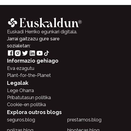
Euskadi Herriko egunkari digitala.
Jarrai gaitzazu gure sare
sozialetan:
Informazio gehiago
Eva ezagutu
Plant-for-the-Planet
Legalak
Lege Oharra
Pribatutasun politika
Cookie-en politika
Explora outros blogs
seguros.blog
prestamos.blog
polizas.blog
hipotecas.blog