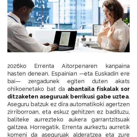
2026ko Errenta Aitorpenaren kanpaina
hasten denean, Espainian —eta Euskadin ere
bai— zergadunek egiten duten akats
ohikoenetako bat da
abantaila fiskalak sor
ditzaketen aseguruak berrikusi gabe uztea
.
Aseguru batzuk ez dira automatikoki agertzen
zirriborroan, eta eskuz gehitzen ez badituzu,
baliteke aurrezteko aukera garrantzitsuak
galtzea. Horregatik, Errenta aurkeztu aurretik
komeni da aseguruak alderatzea eta zure