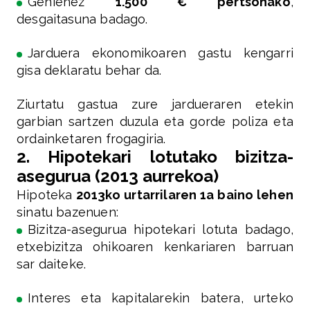
Gehienez
1.500 € pertsonako
,
desgaitasuna badago.
Jarduera ekonomikoaren gastu kengarri
gisa deklaratu behar da.
Ziurtatu gastua zure jardueraren etekin
garbian sartzen duzula eta gorde poliza eta
ordainketaren frogagiria.
2. Hipotekari lotutako bizitza-
asegurua (2013 aurrekoa)
Hipoteka
2013ko urtarrilaren 1a baino lehen
sinatu bazenuen:
Bizitza-asegurua hipotekari lotuta badago,
etxebizitza ohikoaren kenkariaren barruan
sar daiteke.
Interes eta kapitalarekin batera, urteko