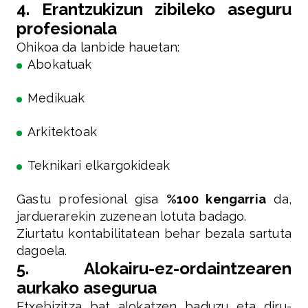
4. Erantzukizun zibileko aseguru
profesionala
Ohikoa da lanbide hauetan:
Abokatuak
Medikuak
Arkitektoak
Teknikari elkargokideak
Gastu profesional gisa
%100 kengarria
da,
jarduerarekin zuzenean lotuta badago.
Ziurtatu kontabilitatean behar bezala sartuta
dagoela.
5. Alokairu-ez-ordaintzearen
aurkako asegurua
Etxebizitza bat alokatzen baduzu eta diru-