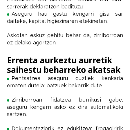
sarrerak deklaratzen badituzu:
Aseguru hau gastu kengarri gisa sar
daiteke, kapital higiezinaren etekinetan.
Askotan eskuz gehitu behar da, zirriborroan
ez delako agertzen.
Errenta aurkeztu aurretik
saihestu beharreko akatsak
Pentsatzea aseguru guztiek kenkaria
ematen dutela: batzuek bakarrik dute.
Zirriborroan fidatzea berrikusi gabe:
aseguru kengarri asko ez dira automatikoki
sartzen.
Dokumentaziorik ez edukitzea: frogagiririk