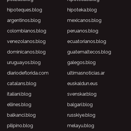
hipoteques.blog
hipoteka.blog
argentinos.blog
mexicanos.blog
colombianos.blog
peruanos.blog
venezolanos.blog
ecuatorianos.blog
dominicanos.blog
guatemaltecos.blog
uruguayos.blog
galegos.blog
diariodeflorida.com
ultimasnoticias.ar
catalans.blog
euskaldun.eus
italiani.blog
svenskar.blog
ellines.blog
balgari.blog
balkanci.blog
russkiye.blog
pilipino.blog
melayu.blog