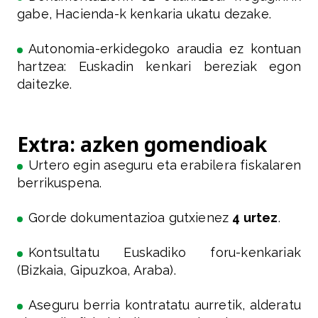
gabe, Hacienda-k kenkaria ukatu dezake.
Autonomia-erkidegoko araudia ez kontuan
hartzea: Euskadin kenkari bereziak egon
daitezke.
Extra: azken gomendioak
Urtero egin aseguru eta erabilera fiskalaren
berrikuspena.
Gorde dokumentazioa gutxienez
4 urtez
.
Kontsultatu Euskadiko foru-kenkariak
(Bizkaia, Gipuzkoa, Araba).
Aseguru berria kontratatu aurretik, alderatu