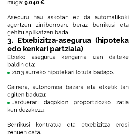
muga:
9.040 €
.
Aseguru hau askotan ez da automatikoki
agertzen zirriborroan, beraz berrikusi eta
gehitu aplikatzen bada.
3. Etxebizitza-asegurua (hipoteka
edo kenkari partziala)
Etxeko asegurua kengarria izan daiteke
baldin eta:
2013 aurreko hipotekari lotuta badago.
Gainera, autonomoa bazara eta etxetik lan
egiten baduzu:
Jarduerari dagokion proportziozko zatia
ken dezakezu.
Berrikusi kontratua eta etxebizitza erosi
zenuen data.