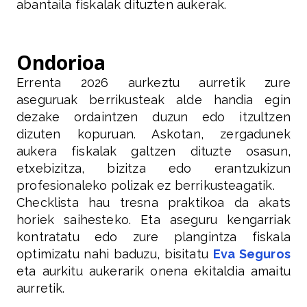
abantaila fiskalak dituzten aukerak.
Ondorioa
Errenta 2026 aurkeztu aurretik zure
aseguruak berrikusteak alde handia egin
dezake ordaintzen duzun edo itzultzen
dizuten kopuruan. Askotan, zergadunek
aukera fiskalak galtzen dituzte osasun,
etxebizitza, bizitza edo erantzukizun
profesionaleko polizak ez berrikusteagatik.
Checklista hau tresna praktikoa da akats
horiek saihesteko. Eta aseguru kengarriak
kontratatu edo zure plangintza fiskala
optimizatu nahi baduzu, bisitatu
Eva Seguros
eta aurkitu aukerarik onena ekitaldia amaitu
aurretik.