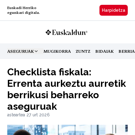
Euskadi Herriko
Harpidetzа
egunkari digitala.
ASEGURUAK
MUGIKORRA
ZUNTZ
BIDAIAK
BERRIA
TOGGLE MENU
Checklista fiskala:
Errenta aurkeztu aurretik
berrikusi beharreko
aseguruak
asteartea 27 urt 2026