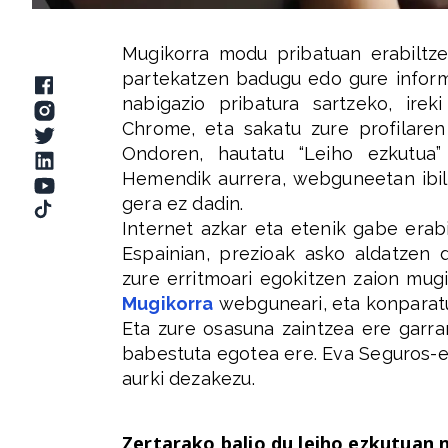
Mugikorra modu pribatuan erabiltz
partekatzen badugu edo gure inform
nabigazio pribatura sartzeko, ire
Chrome, eta sakatu zure profilare
Ondoren, hautatu “Leiho ezkutua” 
Hemendik aurrera, webguneetan ibili
gera ez dadin.
Internet azkar eta etenik gabe erab
Espainian, prezioak asko aldatzen 
zure erritmoari egokitzen zaion mug
Mugikorra
webguneari, eta konparatu
Eta zure osasuna zaintzea ere garran
babestuta egotea ere. Eva Seguros-e
aurki dezakezu.
Zertarako balio du leiho ezkutuan