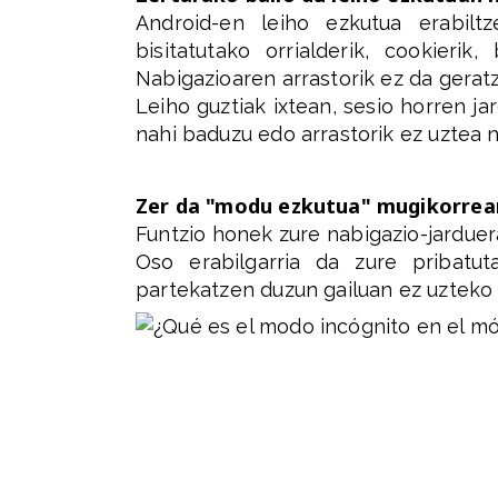
Android-en leiho ezkutua erabilt
bisitatutako orrialderik, cookierik
Nabigazioaren arrastorik ez da geratz
Leiho guztiak ixtean, sesio horren j
nahi baduzu edo arrastorik ez uztea 
Zer da "modu ezkutua" mugikorrea
Funtzio honek zure nabigazio-jardue
Oso erabilgarria da zure pribat
partekatzen duzun gailuan ez uzteko 