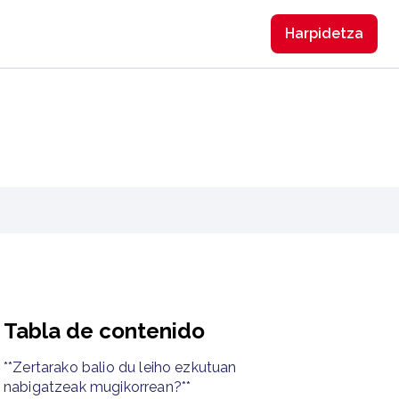
Harpidetzа
Tabla de contenido
**Zertarako balio du leiho ezkutuan
nabigatzeak mugikorrean?**