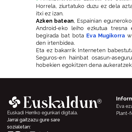
Horrela, ziurtatuko duzu ez dela azt
itxi ez izan.
Azken batean
, Espainian eguneroko
Android-eko leiho ezkutua tresna 
begirada bat bota
Eva Mugikorra
we
den irtenbidea.
Eta ez bakarrik Interneten babestut
Seguros-en hainbat osasun-aseguru
hobekien egokitzen dena aukeratzek
Infor
Eva ez
Euskadi Herriko egunkari digitala.
Plant-f
Jarrai gaitzazu gure sare
sozialetan: