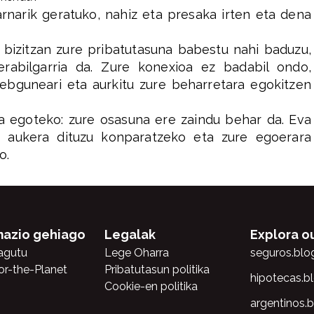
arnarik geratuko, nahiz eta presaka irten eta dena
 bizitzan zure pribatutasuna babestu nahi baduzu,
erabilgarria da. Zure konexioa ez badabil ondo,
bguneari eta aurkitu zure beharretara egokitzen
a egoteko: zure osasuna ere zaindu behar da. Eva
 aukera dituzu konparatzeko eta zure egoerara
o.
mazio gehiago
Legalak
Explora o
agutu
Lege Oharra
seguros.blo
or-the-Planet
Pribatutasun politika
hipotecas.b
Cookie-en politika
argentinos.