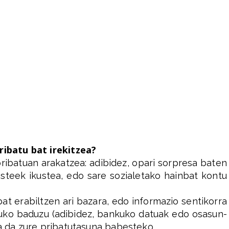
ribatu bat irekitzea?
ribatuan arakatzea: adibidez, opari sorpresa baten
esteek ikustea, edo sare sozialetako hainbat kontu
at erabiltzen ari bazara, edo informazio sentikorra
tuko baduzu (adibidez, bankuko datuak edo osasun-
ia da zure pribatutasuna babesteko.