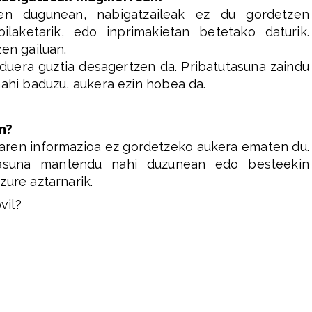
zen dugunean, nabigatzaileak ez du gordetzen
, bilaketarik, edo inprimakietan betetako daturik.
en gailuan.
arduera guztia desagertzen da. Pribatutasuna zaindu
nahi baduzu, aukera ezin hobea da.
n?
raren informazioa ez gordetzeko aukera ematen du.
utasuna mantendu nahi duzunean edo besteekin
zure aztarnarik.