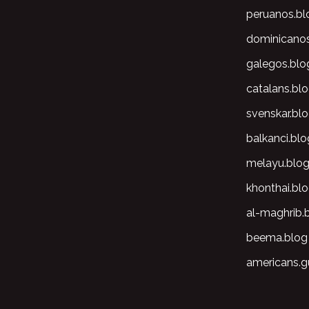
peruanos.bl
dominicano
galegos.blo
catalans.bl
svenskar.bl
balkanci.blo
melayu.blo
khonthai.bl
al-maghrib.
beema.blog
americans.g