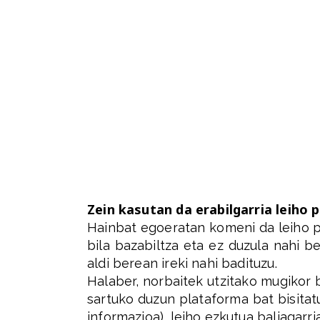
Zein kasutan da erabilgarria leiho p
Hainbat egoeratan komeni da leiho p
bila bazabiltza eta ez duzula nahi b
aldi berean ireki nahi badituzu.
Halaber, norbaitek utzitako mugikor b
sartuko duzun plataforma bat bisita
informazioa), leiho ezkutua baliagarr