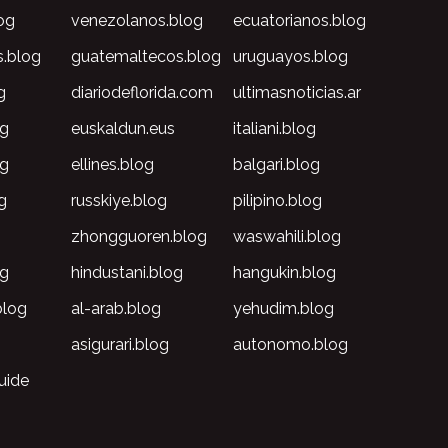
og
venezolanos.blog
ecuatorianos.blog
s.blog
guatemaltecos.blog
uruguayos.blog
g
diariodeflorida.com
ultimasnoticias.ar
og
euskaldun.eus
italiani.blog
og
ellines.blog
balgari.blog
g
russkiye.blog
pilipino.blog
g
zhongguoren.blog
waswahili.blog
og
hindustani.blog
hangukin.blog
blog
al-arab.blog
yehudim.blog
asigurari.blog
autonomo.blog
uide