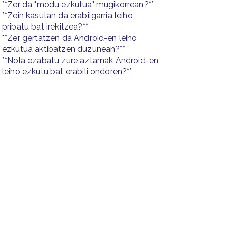
**Zer da "modu ezkutua" mugikorrean?**
**Zein kasutan da erabilgarria leiho
pribatu bat irekitzea?**
**Zer gertatzen da Android-en leiho
ezkutua aktibatzen duzunean?**
**Nola ezabatu zure aztarnak Android-en
leiho ezkutu bat erabili ondoren?**