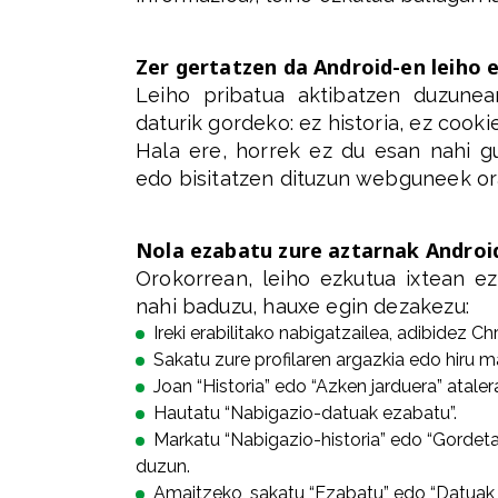
Zer gertatzen da Android-en leiho
Leiho pribatua aktibatzen duzunea
daturik gordeko: ez historia, ez cooki
Hala ere, horrek ez du esan nahi guz
edo bisitatzen dituzun webguneek ora
Nola ezabatu zure aztarnak Android
Orokorrean, leiho ezkutua ixtean e
nahi baduzu, hauxe egin dezakezu:
Ireki erabilitako nabigatzailea, adibidez C
Sakatu zure profilaren argazkia edo hiru m
Joan “Historia” edo “Azken jarduera” ataler
Hautatu “Nabigazio-datuak ezabatu”.
Markatu “Nabigazio-historia” edo “Gordeta
duzun.
Amaitzeko, sakatu “Ezabatu” edo “Datuak 