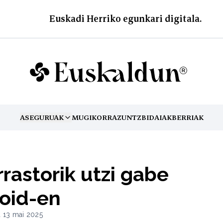
Euskadi Herriko egunkari digitala.
ASEGURUAK
MUGIKORRA
ZUNTZ
BIDAIAK
BERRIAK
TOGGLE MENU
rastorik utzi gabe
oid-en
a 13 mai 2025