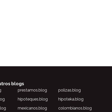
utros blogs
g
prestamos.blog
polizas.blog
log
hipoteques.blog
hipoteka.blog
blog
mexicanos.blog
colombianos.blog