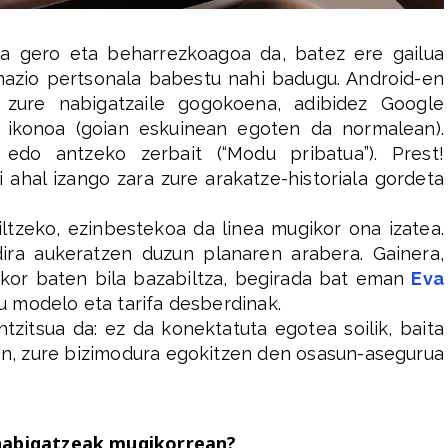
ea gero eta beharrezkoagoa da, batez ere gailua
azio pertsonala babestu nahi badugu. Android-en
ki zure nabigatzaile gogokoena, adibidez Google
n ikonoa (goian eskuinean egoten da normalean).
edo antzeko zerbait (“Modu pribatua”). Prest!
 ahal izango zara zure arakatze-historiala gordeta
iltzeko, ezinbestekoa da linea mugikor ona izatea.
dira aukeratzen duzun planaren arabera. Gainera,
ikor baten bila bazabiltza, begirada bat eman
Eva
 modelo eta tarifa desberdinak.
tzitsua da: ez da konektatuta egotea soilik, baita
n, zure bizimodura egokitzen den osasun-asegurua
 nabigatzeak mugikorrean?