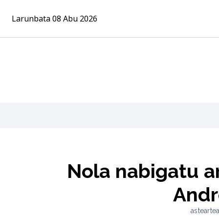
Larunbata 08 Abu 2026
Nola nabigatu ar
Andr
astearte