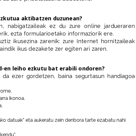
 ezkutua aktibatzen duzunean?
n, nabigatzaileak ez du zure online jardueraren
erik, ezta formularioetako informaziorik ere.
tiz ikusezina zarenik: zure Internet hornitzaileak
indik ikus dezakete zer egiten ari zaren.
-en leiho ezkutu bat erabili ondoren?
z da ezer gordetzen, baina segurtasun handiagoa
hrome.
arra ikonoa.
a.
ko datuak” eta aukeratu zein denbora tarte ezabatu nahi
kendu”.