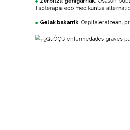
Zerbitzu gehigarriak
: Osasun publ
fisoterapia edo medikuntza alternati
Gelak bakarrik
: Ospitaleratzean, p