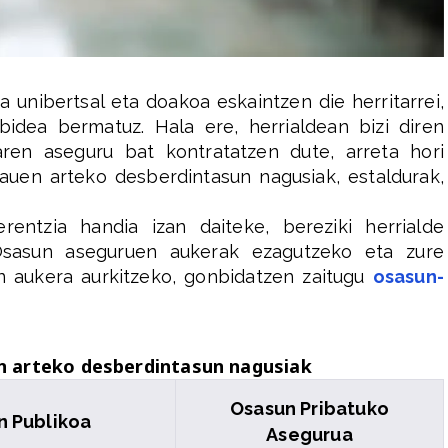
a unibertsal eta doakoa eskaintzen die herritarrei,
bidea bermatuz. Hala ere, herrialdean bizi diren
ren aseguru bat kontratatzen dute, arreta hori
uen arteko desberdintasun nagusiak, estaldurak,
rentzia handia izan daiteke, bereziki herrialde
 Osasun aseguruen aukerak ezagutzeko eta zure
 aukera aurkitzeko, gonbidatzen zaitugu
osasun-
n arteko desberdintasun nagusiak
Osasun Pribatuko
n Publikoa
Asegurua