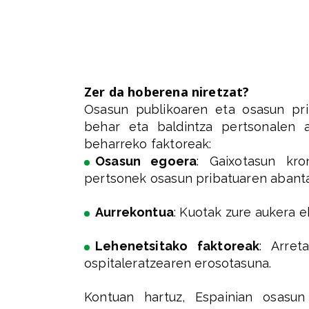
Zer da hoberena niretzat?
Osasun publikoaren eta osasun pri
behar eta baldintza pertsonalen
beharreko faktoreak:
Osasun egoera
: Gaixotasun kr
pertsonek osasun pribatuaren abantai
Aurrekontua
: Kuotak zure aukera e
Lehenetsitako faktoreak
: Arret
ospitaleratzearen erosotasuna.
Kontuan hartuz, Espainian osasun