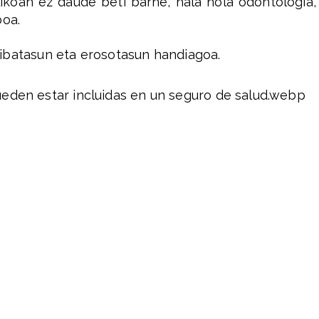
ikoan ez daude beti barne, hala nola odontologia,
boa.
ribatasun eta erosotasun handiagoa.