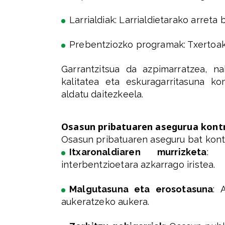
Larrialdiak: Larrialdietarako arreta 
Prebentziozko programak: Txertoak
Garrantzitsua da azpimarratzea, na
kalitatea eta eskuragarritasuna k
aldatu daitezkeela.
Osasun pribatuaren asegurua kontr
Osasun pribatuaren aseguru bat kontr
Itxaronaldiaren murrizketa
: A
interbentzioetara azkarrago iristea.
Malgutasuna eta erosotasuna
: 
aukeratzeko aukera.