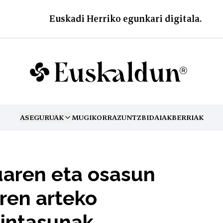
Euskadi Herriko egunkari digitala.
ASEGURUAK
MUGIKORRA
ZUNTZ
BIDAIAK
BERRIAK
TOGGLE MENU
uaren eta osasun
ren arteko
intasunak