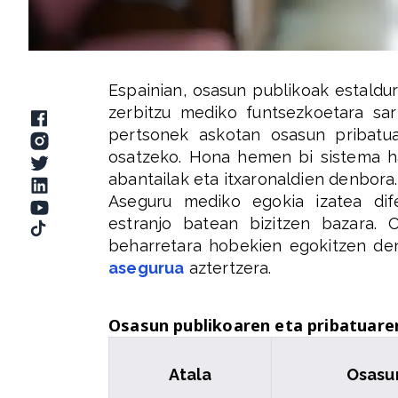
Espainian, osasun publikoak estaldur
zerbitzu mediko funtsezkoetara sar
pertsonek askotan osasun pribatua
osatzeko. Hona hemen bi sistema ha
abantailak eta itxaronaldien denbora.
Aseguru mediko egokia izatea dife
estranjo batean bizitzen bazara.
beharretara hobekien egokitzen den
asegurua
aztertzera.
Osasun publikoaren eta pribatuare
Atala
Osasu