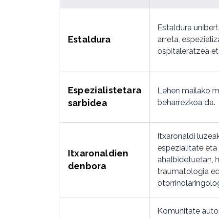
Estaldura unibert
Estaldura
arreta, espezializ
ospitaleratzea eta
Espezialistetara
Lehen mailako m
sarbidea
beharrezkoa da.
Itxaronaldi luzea
espezialitate et
Itxaronaldien
ahalbidetuetan, h
denbora
traumatologia e
otorrinolaringolo
Komunitate aut