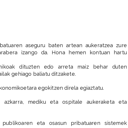
batuaren aseguru baten artean aukeratzea zure
 arabera izango da. Hona hemen kontuan hartu
onikoak dituzten edo arreta maiz behar duten
lak gehiago baliatu ditzakete.
konomikoetara egokitzen direla egiaztatu.
a azkarra, mediku eta ospitale aukeraketa eta
 publikoaren eta osasun pribatuaren sistemek