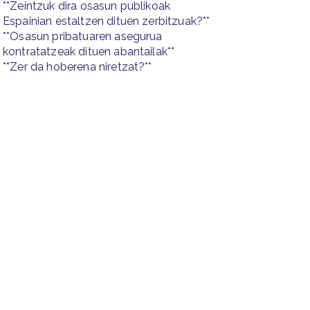
**Zeintzuk dira osasun publikoak
Espainian estaltzen dituen zerbitzuak?**
**Osasun pribatuaren asegurua
kontratatzeak dituen abantailak**
**Zer da hoberena niretzat?**