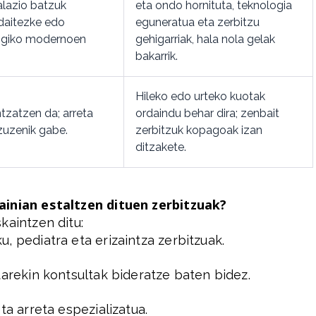
alazio batzuk
eta ondo hornituta, teknologia
 daitezke edo
eguneratua eta zerbitzu
logiko modernoen
gehigarriak, hala nola gelak
bakarrik.
Hileko edo urteko kuotak
tzatzen da; arreta
ordaindu behar dira; zenbait
zuzenik gabe.
zerbitzuk kopagoak izan
ditzakete.
ainian estaltzen dituen zerbitzuak?
kaintzen ditu:
, pediatra eta erizaintza zerbitzuak.
starekin kontsultak bideratze baten bidez.
ta arreta espezializatua.