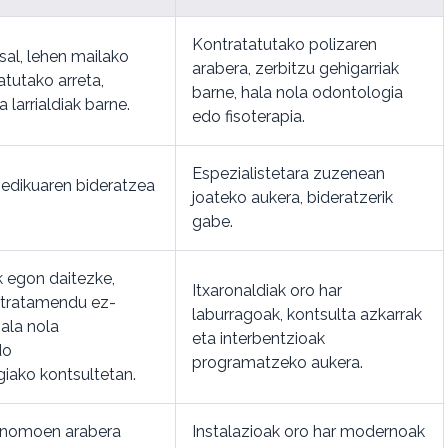
Kontratatutako polizaren
sal, lehen mailako
arabera, zerbitzu gehigarriak
atutako arreta,
barne, hala nola odontologia
 larrialdiak barne.
edo fisoterapia.
Espezialistetara zuzenean
edikuaren bideratzea
joateko aukera, bideratzerik
gabe.
k egon daitezke,
Itxaronaldiak oro har
a tratamendu ez-
laburragoak, kontsulta azkarrak
ala nola
eta interbentzioak
do
programatzeko aukera.
giako kontsultetan.
onomoen arabera
Instalazioak oro har modernoak