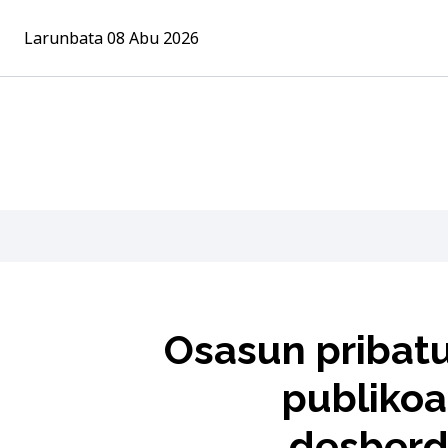
Larunbata 08 Abu 2026
Osasun pribat
publikoa
desberd