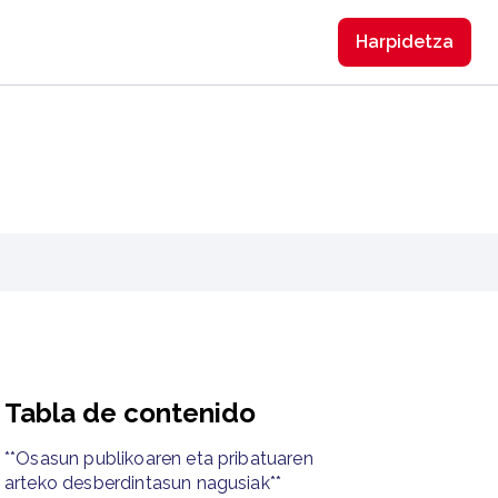
Harpidetzа
Tabla de contenido
**Osasun publikoaren eta pribatuaren
arteko desberdintasun nagusiak**