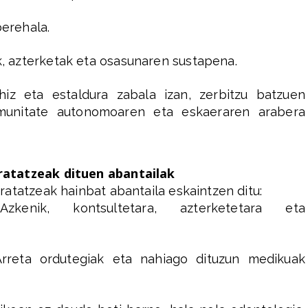
berehala.
, azterketak eta osasunaren sustapena.
hiz eta estaldura zabala izan, zerbitzu batzuen
omunitate autonomoaren eta eskaeraren arabera
atatzeak dituen abantailak
atatzeak hainbat abantaila eskaintzen ditu:
zkenik, kontsultetara, azterketetara eta
Arreta ordutegiak eta nahiago dituzun medikuak