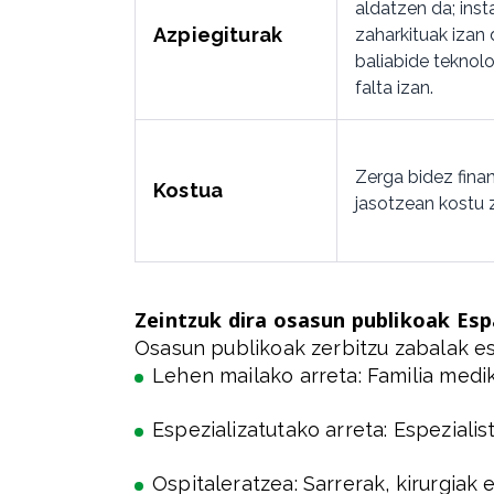
aldatzen da; inst
Azpiegiturak
zaharkituak izan
baliabide tekno
falta izan.
Zerga bidez finan
Kostua
jasotzean kostu 
Zeintzuk dira osasun publikoak Esp
Osasun publikoak zerbitzu zabalak es
Lehen mailako arreta: Familia mediku
Espezializatutako arreta: Espeziali
Ospitaleratzea: Sarrerak, kirurgiak e