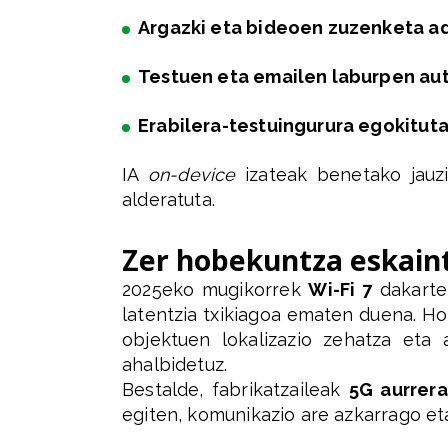
Argazki eta bideoen zuzenketa 
Testuen eta emailen laburpen au
Erabilera-testuingurura egokitu
IA
on-device
izateak benetako jauzi
alderatuta.
Zer hobekuntza eskain
2025eko mugikorrek
Wi-Fi 7
dakarte,
latentzia txikiagoa ematen duena. Ho
objektuen lokalizazio zehatza eta 
ahalbidetuz.
Bestalde, fabrikatzaileak
5G aurrer
egiten, komunikazio are azkarrago et