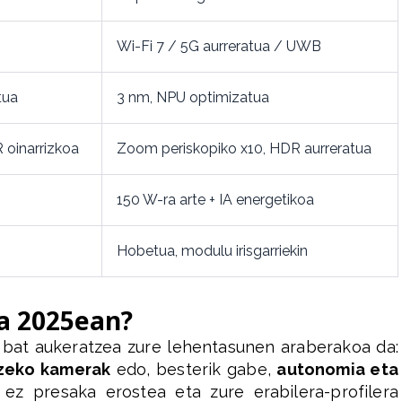
Wi-Fi 7 / 5G aurreratua / UWB
tua
3 nm, NPU optimizatua
oinarrizkoa
Zoom periskopiko x10, HDR aurreratua
150 W-ra arte + IA energetikoa
Hobetua, modulu irisgarriekin
a 2025ean?
 bat aukeratzea zure lehentasunen araberakoa da:
tzeko kamerak
edo, besterik gabe,
autonomia eta
 ez presaka erostea eta zure erabilera-profilera