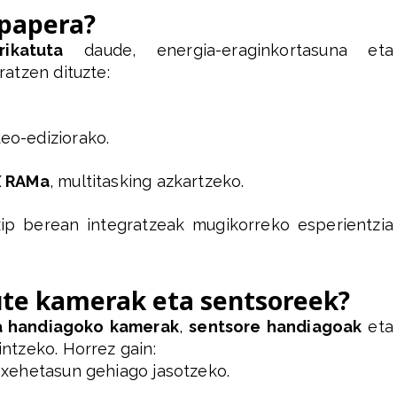
 papera?
ikatuta
daude, energia-eraginkortasuna eta
atzen dituzte:
eo-ediziorako.
 RAMa
, multitasking azkartzeko.
xip berean integratzeak mugikorreko esperientzia
ute kamerak eta sentsoreek?
ra handiagoko kamerak
,
sentsore handiagoak
eta
ntzeko. Horrez gain:
n xehetasun gehiago jasotzeko.