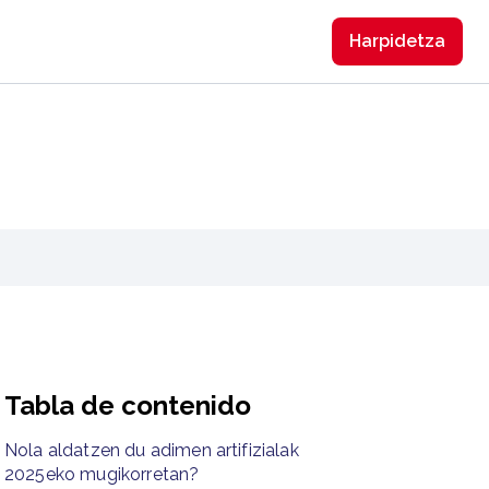
Harpidetzа
Tabla de contenido
Nola aldatzen du adimen artifizialak
2025eko mugikorretan?