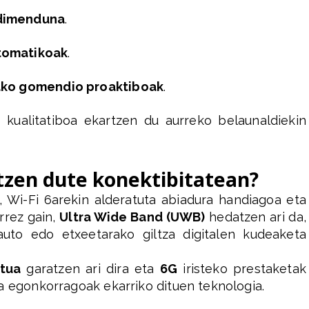
adimenduna
.
tomatikoak
.
tako gomendio proaktiboak
.
 kualitatiboa ekartzen du aurreko belaunaldiekin
tzen dute konektibitatean?
 Wi-Fi 6arekin alderatuta abiadura handiagoa eta
rrez gain,
Ultra Wide Band (UWB)
hedatzen ari da,
auto edo etxeetarako giltza digitalen kudeaketa
atua
garatzen ari dira eta
6G
iristeko prestaketak
a egonkorragoak ekarriko dituen teknologia.