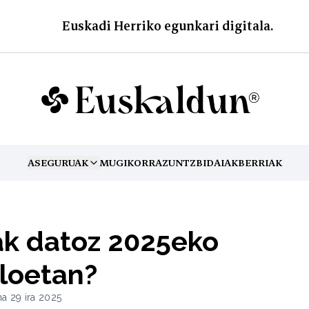
Euskadi Herriko egunkari digitala.
ASEGURUAK
MUGIKORRA
ZUNTZ
BIDAIAK
BERRIAK
TOGGLE MENU
ak datoz 2025eko
loetan?
na 29 ira 2025