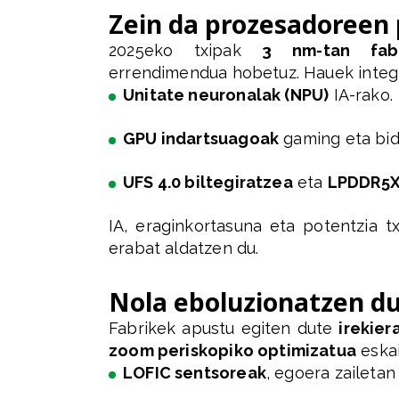
Zein da prozesadoreen
2025eko txipak
3 nm-tan fabr
errendimendua hobetuz. Hauek integr
Unitate neuronalak (NPU)
IA-rako.
GPU indartsuagoak
gaming eta bid
UFS 4.0 biltegiratzea
eta
LPDDR5X
IA, eraginkortasuna eta potentzia t
erabat aldatzen du.
Nola eboluzionatzen d
Fabrikek apustu egiten dute
irekie
zoom periskopiko optimizatua
eskai
LOFIC sentsoreak
, egoera zaileta