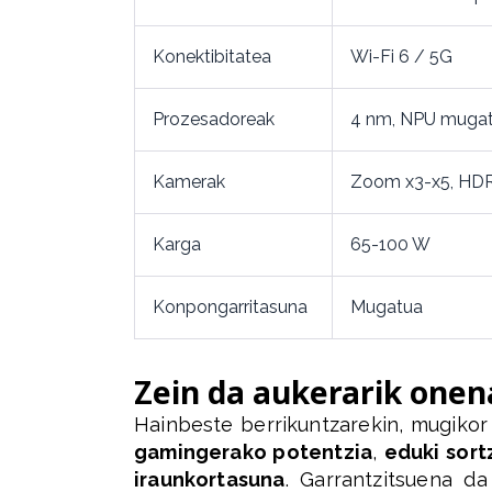
Konektibitatea
Wi-Fi 6 / 5G
Prozesadoreak
4 nm, NPU muga
Kamerak
Zoom x3-x5, HDR 
Karga
65-100 W
Konpongarritasuna
Mugatua
Zein da aukerarik onen
Hainbeste berrikuntzarekin, mugikor
gamingerako potentzia
,
eduki sor
iraunkortasuna
. Garrantzitsuena da