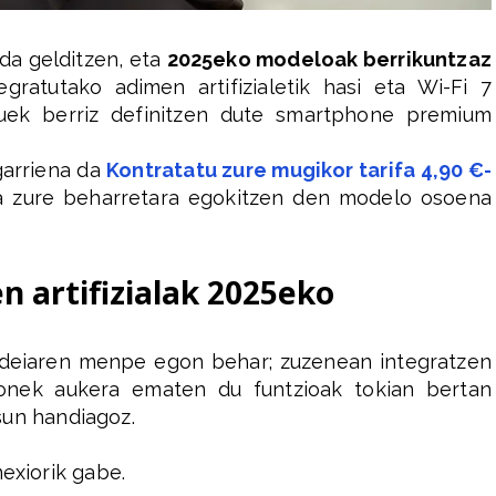
da gelditzen, eta
2025eko modeloak berrikuntzaz
egratutako adimen artifizialetik hasi eta Wi-Fi 7
hauek berriz definitzen dute smartphone premium
garriena da
Kontratatu zure mugikor tarifa 4,90 €-
 zure beharretara egokitzen den modelo osoena
n artifizialak 2025eko
hodeiaren menpe egon behar; zuzenean integratzen
onek aukera ematen du funtzioak tokian bertan
sun handiagoz.
exiorik gabe.