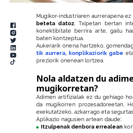
Mugikor-industriaren aurrerapena ez 
beteta datoz
. Txipetan bertan int
konektibitate berrira arte, gailu 
baten kontzeptua.
Aukerarik onena hartzeko, gomenda
tik aurrera, konplikaziorik gabe
eta
preziorik onenean lortzea.
Nola aldatzen du adime
mugikorretan?
Adimen artifizialak ez du gehiago 
da mugikorren prozesadoreetan. H
exekutatzeko, azkarrago eta segurta
Aplikazio nagusien artean daude:
Itzulpenak denbora errealean
kon