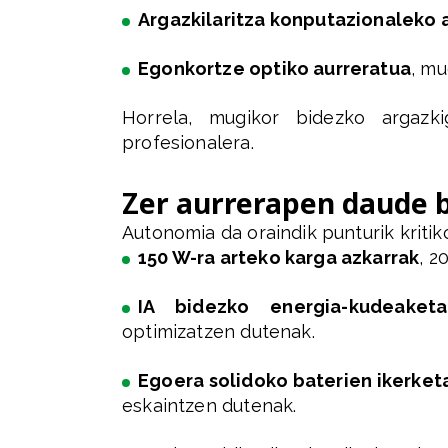
Argazkilaritza konputazionaleko 
Egonkortze optiko aurreratua
, m
Horrela, mugikor bidezko argazk
profesionalera.
Zer aurrerapen daude b
Autonomia da oraindik punturik krit
150 W-ra arteko karga azkarrak
, 2
IA bidezko energia-kudeaket
optimizatzen dutenak.
Egoera solidoko baterien ikerket
eskaintzen dutenak.