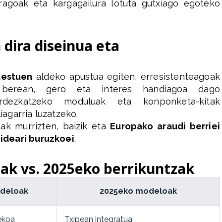
orragoak eta kargagailura lotuta gutxiago egoteko
dira diseinua eta
lestuen
aldeko apustua egiten, erresistenteagoak
 berean, gero eta interes handiagoa dago
dezkatzeko moduluak eta konponketa-kitak
iagarria luzatzeko.
ak murrizten, baizik eta
Europako araudi berriei
ideari buruzkoei
.
iak vs. 2025eko berrikuntzak
deloak
2025eko modeloak
ekoa
Txipean integratua