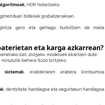
algoritmoak
, HDR hobetzeko.
ugimenduan bideoak grabatzerakoan.
igintza gero eta gehiago hurbiltzen da maila
aterietan eta karga azkarrean?
ikoenetako bat. 2025eko modeloek ekartzen dute:
0 minututik behera %100 lortzeko.
a sistemak
, erabileraren arabera kontsumoa
ak
, dentsitate handiagoa eta segurtasun handiagoa