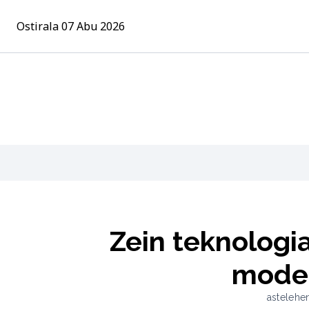
Ostirala 07 Abu 2026
Zein teknologi
mode
astelehe