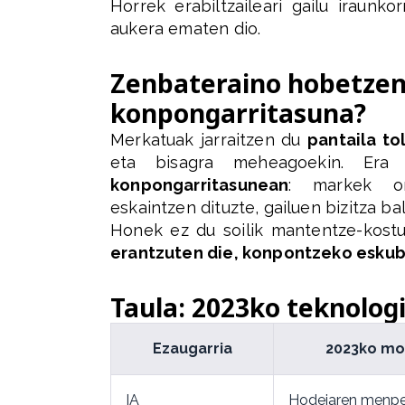
Horrek erabiltzaileari gailu iraunk
aukera ematen dio.
Zenbateraino hobetzen 
konpongarritasuna?
Merkatuak jarraitzen du
pantaila to
eta bisagra meheagoekin. Era
konpongarritasunean
: markek or
eskaintzen dituzte, gailuen bizitza bal
Honek ez du soilik mantentze-kostu
erantzuten die, konpontzeko eskub
Taula: 2023ko teknolog
Ezaugarria
2023ko mo
IA
Hodeiaren menp