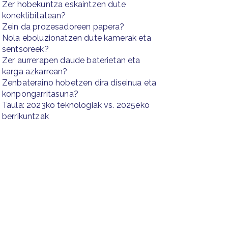
Zer hobekuntza eskaintzen dute
konektibitatean?
Zein da prozesadoreen papera?
Nola eboluzionatzen dute kamerak eta
sentsoreek?
Zer aurrerapen daude baterietan eta
karga azkarrean?
Zenbateraino hobetzen dira diseinua eta
konpongarritasuna?
Taula: 2023ko teknologiak vs. 2025eko
berrikuntzak