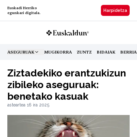
Euskadi Herriko
Harpidetzа
egunkari digitala.
ASEGURUAK
MUGIKORRA
ZUNTZ
BIDAIAK
BERRIA
TOGGLE MENU
Ziztadekiko erantzukizun
zibileko aseguruak:
benetako kasuak
asteartea 16 ira 2025