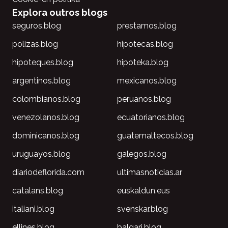
Explora outros blogs
seguros.blog
prestamos.blog
polizas.blog
hipotecas.blog
hipoteques.blog
hipoteka.blog
argentinos.blog
mexicanos.blog
colombianos.blog
peruanos.blog
venezolanos.blog
ecuatorianos.blog
dominicanos.blog
guatemaltecos.blog
uruguayos.blog
galegos.blog
diariodeflorida.com
ultimasnoticias.ar
catalans.blog
euskaldun.eus
italiani.blog
svenskar.blog
ellines.blog
balgari.blog