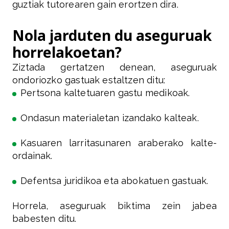
guztiak tutorearen gain erortzen dira.
Nola jarduten du aseguruak
horrelakoetan?
Ziztada gertatzen denean, aseguruak
ondoriozko gastuak estaltzen ditu:
Pertsona kaltetuaren gastu medikoak.
Ondasun materialetan izandako kalteak.
Kasuaren larritasunaren araberako kalte-
ordainak.
Defentsa juridikoa eta abokatuen gastuak.
Horrela, aseguruak biktima zein jabea
babesten ditu.