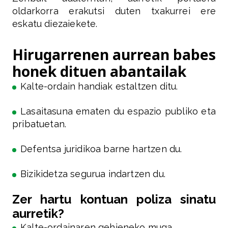
oldarkorra erakutsi duten txakurrei ere
eskatu diezaiekete.
Hirugarrenen aurrean babes
honek dituen abantailak
Kalte-ordain handiak estaltzen ditu.
Lasaitasuna ematen du espazio publiko eta
pribatuetan.
Defentsa juridikoa barne hartzen du.
Bizikidetza segurua indartzen du.
Zer hartu kontuan poliza sinatu
aurretik?
Kalte-ordainaren gehieneko muga.