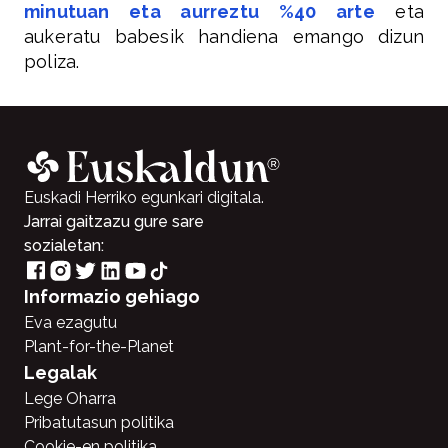
minutuan eta aurreztu %40 arte
eta
aukeratu babesik handiena emango dizun
poliza.
Euskadi Herriko egunkari digitala.
Jarrai gaitzazu gure sare
sozialetan:
Informazio gehiago
Eva ezagutu
Plant-for-the-Planet
Legalak
Lege Oharra
Pribatutasun politika
Cookie-en politika