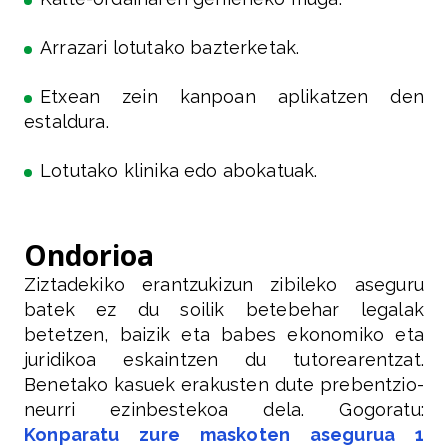
Arrazari lotutako bazterketak.
Etxean zein kanpoan aplikatzen den
estaldura.
Lotutako klinika edo abokatuak.
Ondorioa
Ziztadekiko erantzukizun zibileko aseguru
batek ez du soilik betebehar legalak
betetzen, baizik eta babes ekonomiko eta
juridikoa eskaintzen du tutorearentzat.
Benetako kasuek erakusten dute prebentzio-
neurri ezinbestekoa dela. Gogoratu:
Konparatu zure maskoten asegurua 1