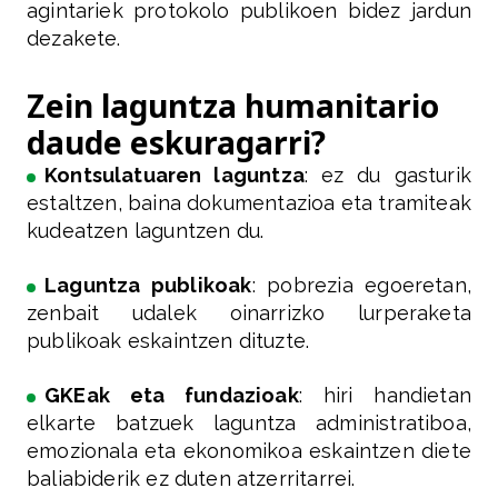
agintariek protokolo publikoen bidez jardun
dezakete.
Zein laguntza humanitario
daude eskuragarri?
Kontsulatuaren laguntza
: ez du gasturik
estaltzen, baina dokumentazioa eta tramiteak
kudeatzen laguntzen du.
Laguntza publikoak
: pobrezia egoeretan,
zenbait udalek oinarrizko lurperaketa
publikoak eskaintzen dituzte.
GKEak eta fundazioak
: hiri handietan
elkarte batzuek laguntza administratiboa,
emozionala eta ekonomikoa eskaintzen diete
baliabiderik ez duten atzerritarrei.