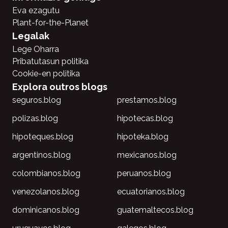
Eva ezagutu
Plant-for-the-Planet
Legalak
Lege Oharra
Pribatutasun politika
Cookie-en politika
Explora outros blogs
seguros.blog
prestamos.blog
polizas.blog
hipotecas.blog
hipoteques.blog
hipoteka.blog
argentinos.blog
mexicanos.blog
colombianos.blog
peruanos.blog
venezolanos.blog
ecuatorianos.blog
dominicanos.blog
guatemaltecos.blog