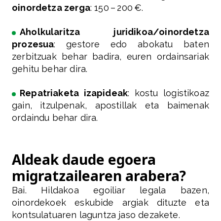
oinordetza zerga
: 150 – 200 €.
Aholkularitza juridikoa/oinordetza
prozesua
: gestore edo abokatu baten
zerbitzuak behar badira, euren ordainsariak
gehitu behar dira.
Repatriaketa izapideak
: kostu logistikoaz
gain, itzulpenak, apostillak eta baimenak
ordaindu behar dira.
Aldeak daude egoera
migratzailearen arabera?
Bai. Hildakoa egoiliar legala bazen,
oinordekoek eskubide argiak dituzte eta
kontsulatuaren laguntza jaso dezakete.