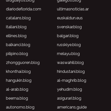
uruguayos.blog
galegos.blog
diariodeflorida.com
ultimasnoticias.ar
catalans.blog
euskaldun.eus
italiani.blog
svenskar.blog
ellines.blog
balgari.blog
balkanci.blog
russkiye.blog
pilipino.blog
melayu.blog
zhongguoren.blog
waswahili.blog
khonthai.blog
hindustani.blog
hangukin.blog
al-maghrib.blog
al-arab.blog
yehudim.blog
beema.blog
asigurari.blog
autonomo.blog
americans.guide