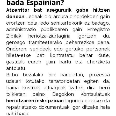
bada Espainian?
Atzerritar bat asegururik gabe hiltzen
denean
, legeak dio ardura oinordekoen gain
erortzen dela, edo senitartekorik ez badago,
administrazio publikoaren gain. Erregistro
Zibilak heriotza-ziurtagiria igortzen du,
geroago tramiteetarako beharrezkoa dena.
Ondoren, senideek edo gertuko pertsonek
hileta-etxe bat kontratatu behar dute,
gastuak euren gain hartu eta ehorzketa
antolatu.
Bilbo bezalako hiri handietan, prozesua
udalari lotutako tanatorioetan egiten da,
baina kostuak altuagoak izaten dira herri
txikietan baino. Dagokion Kontsulatuak
heriotzaren inskripzioan
lagundu dezake eta
repatriatzeko dokumentuak igor ditzake hala
nahi bada.