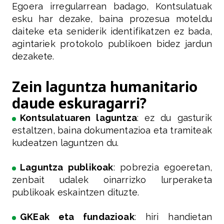
Egoera irregularrean badago, Kontsulatuak
esku har dezake, baina prozesua moteldu
daiteke eta seniderik identifikatzen ez bada,
agintariek protokolo publikoen bidez jardun
dezakete.
Zein laguntza humanitario
daude eskuragarri?
Kontsulatuaren laguntza
: ez du gasturik
estaltzen, baina dokumentazioa eta tramiteak
kudeatzen laguntzen du.
Laguntza publikoak
: pobrezia egoeretan,
zenbait udalek oinarrizko lurperaketa
publikoak eskaintzen dituzte.
GKEak eta fundazioak
: hiri handietan