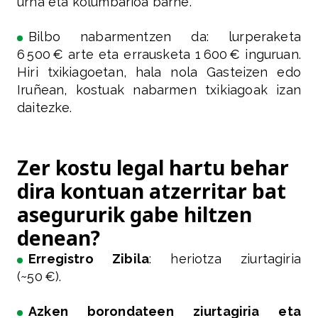
urna eta kolumbarioa barne.
Bilbo nabarmentzen da: lurperaketa
6 500 € arte eta errausketa 1 600 € inguruan.
Hiri txikiagoetan, hala nola Gasteizen edo
Iruñean, kostuak nabarmen txikiagoak izan
daitezke.
Zer kostu legal hartu behar
dira kontuan atzerritar bat
asegururik gabe hiltzen
denean?
Erregistro Zibila
: heriotza ziurtagiria
(~50 €).
Azken borondateen ziurtagiria eta