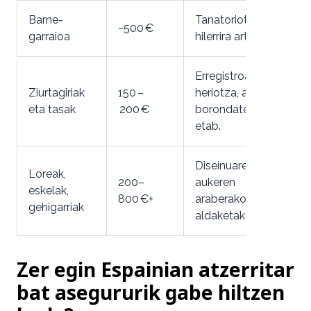
Barne-
Tanatoriotik
~500 €
garraioa
hilerrira arte
Erregistroa,
Ziurtagiriak
150 –
heriotza, azken
eta tasak
200 €
borondateak,
etab.
Diseinuaren eta
Loreak,
200–
aukeren
eskelak,
800 €+
araberako
gehigarriak
aldaketak
Zer egin Espainian atzerritar
bat asegururik gabe hiltzen