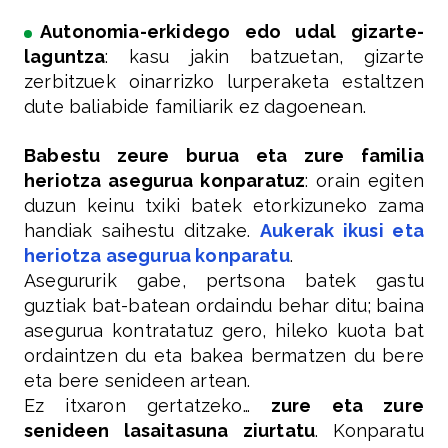
Autonomia-erkidego edo udal gizarte-
laguntza
: kasu jakin batzuetan, gizarte
zerbitzuek oinarrizko lurperaketa estaltzen
dute baliabide familiarik ez dagoenean.
Babestu zeure burua eta zure familia
heriotza asegurua konparatuz
: orain egiten
duzun keinu txiki batek etorkizuneko zama
handiak saihestu ditzake.
Aukerak ikusi eta
heriotza asegurua konparatu
.
Asegururik gabe, pertsona batek gastu
guztiak bat-batean ordaindu behar ditu; baina
asegurua kontratatuz gero, hileko kuota bat
ordaintzen du eta bakea bermatzen du bere
eta bere senideen artean.
Ez itxaron gertatzeko…
zure eta zure
senideen lasaitasuna ziurtatu
. Konparatu