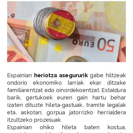
Espainian
heriotza asegururik
gabe hiltzeak
ondorio ekonomiko larriak ekar ditzake
familiarentzat edo oinordekoentzat. Estaldura
barik, gertukoek euren gain hartu behar
izaten dituzte hileta-gastuak, tramite legalak
eta, askotan, gorpua jatorrizko herrialdera
itzultzeko prozesuak.
Espainian ohiko hileta baten kostua,