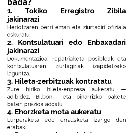
bada?
1. Tokiko Erregistro Zibila
jakinarazi
Heriotzaren berri eman eta ziurtagiri ofiziala
eskuratu.
2. Kontsulatuari edo Enbaxadari
jakinarazi
Dokumentazioa, repatriaketa posibleak eta
kontsulatuaren ziurtagiriak izapidetzeko
laguntza.
3. Hileta-zerbitzuak kontratatu
Zure hiriko hileta-enpresa aukeratu —
adibidez, Bilbon— eta oinarrizko pakete
baten prezioa adostu.
4. Ehorzketa mota aukeratu
Lurperaketa edo errausketa izango den
erabaki.