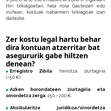
Hiri txikiagoetan, hala nola Gasteizen edo
Iruñean, kostuak nabarmen txikiagoak izan
daitezke.
Zer kostu legal hartu behar
dira kontuan atzerritar bat
asegururik gabe hiltzen
denean?
Erregistro Zibila
: heriotza ziurtagiria
(~50 €).
Azken borondateen ziurtagiria eta
oinordetza zerga
: 150 – 200 €.
Aholkularitza juridikoa/oinordetza