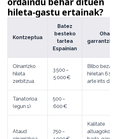
ordaindu behar dituen
hileta-gastu ertainak?
Batez
besteko
Ohar
Kontzeptua
tartea
garrantzitsuak
Espainian
Oinarrizko
Bilbo bezalako
3 500 –
hileta
hirietan 6 500 €
5 000 €
zerbitzua
arte irits daiteke
Tanatorioa
500 –
(egun 1)
600 €
Kalitate
Ataud
750 –
altuagokoa
oinarrizkoa
1 000 €
bada, garestitu