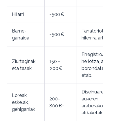
Hilarri
~500 €
Barne-
Tanatoriotik
~500 €
garraioa
hilerrira arte
Erregistroa,
Ziurtagiriak
150 –
heriotza, azken
eta tasak
200 €
borondateak,
etab.
Diseinuaren eta
Loreak,
200–
aukeren
eskelak,
800 €+
araberako
gehigarriak
aldaketak