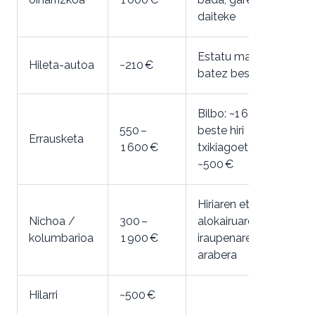
daiteke
Estatu mailako
Hileta-autoa
~210 €
batez bestekoa
Bilbo: ~1 600 €,
550 –
beste hiri
Errausketa
1 600 €
txikiagoetan:
~500 €
Hiriaren eta
Nichoa /
300 –
alokairuaren
kolumbarioa
1 900 €
iraupenaren
arabera
Hilarri
~500 €