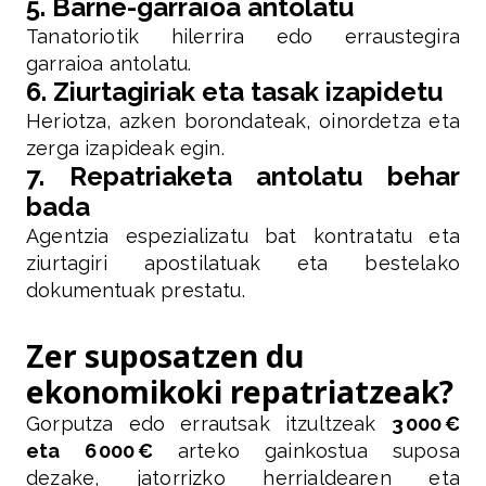
5. Barne-garraioa antolatu
Tanatoriotik hilerrira edo erraustegira
garraioa antolatu.
6. Ziurtagiriak eta tasak izapidetu
Heriotza, azken borondateak, oinordetza eta
zerga izapideak egin.
7. Repatriaketa antolatu behar
bada
Agentzia espezializatu bat kontratatu eta
ziurtagiri apostilatuak eta bestelako
dokumentuak prestatu.
Zer suposatzen du
ekonomikoki repatriatzeak?
Gorputza edo errautsak itzultzeak
3 000 €
eta 6 000 €
arteko gainkostua suposa
dezake, jatorrizko herrialdearen eta