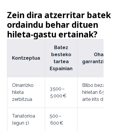
Zein dira atzerritar batek
ordaindu behar dituen
hileta-gastu ertainak?
Batez
besteko
Ohar
Kontzeptua
tartea
garrantzitsuak
Espainian
Oinarrizko
Bilbo bezalako
3 500 –
hileta
hirietan 6 500 €
5 000 €
zerbitzua
arte irits daiteke
Tanatorioa
500 –
(egun 1)
600 €