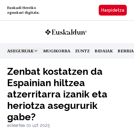
Euskadi Herriko
Harpidetzа
egunkari digitala.
ASEGURUAK
MUGIKORRA
ZUNTZ
BIDAIAK
BERRIA
TOGGLE MENU
Zenbat kostatzen da
Espainian hiltzea
atzerritarra izanik eta
heriotza asegururik
gabe?
asteartea 01 uzt 2025