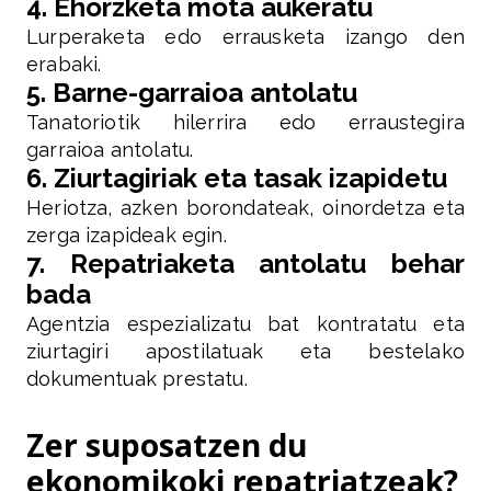
4. Ehorzketa mota aukeratu
Lurperaketa edo errausketa izango den
erabaki.
5. Barne-garraioa antolatu
Tanatoriotik hilerrira edo erraustegira
garraioa antolatu.
6. Ziurtagiriak eta tasak izapidetu
Heriotza, azken borondateak, oinordetza eta
zerga izapideak egin.
7. Repatriaketa antolatu behar
bada
Agentzia espezializatu bat kontratatu eta
ziurtagiri apostilatuak eta bestelako
dokumentuak prestatu.
Zer suposatzen du
ekonomikoki repatriatzeak?