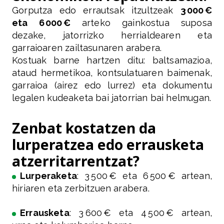
Gorputza edo errautsak itzultzeak
3 000 €
eta 6 000 €
arteko gainkostua suposa
dezake, jatorrizko herrialdearen eta
garraioaren zailtasunaren arabera.
Kostuak barne hartzen ditu: baltsamazioa,
ataud hermetikoa, kontsulatuaren baimenak,
garraioa (airez edo lurrez) eta dokumentu
legalen kudeaketa bai jatorrian bai helmugan.
Zenbat kostatzen da
lurperatzea edo errausketa
atzerritarrentzat?
Lurperaketa
: 3 500 € eta 6 500 € artean,
hiriaren eta zerbitzuen arabera.
Errausketa
: 3 600 € eta 4 500 € artean,