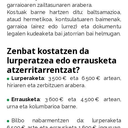
garraioaren zailtasunaren arabera.
Kostuak barne hartzen ditu: baltsamazioa,
ataud hermetikoa, kontsulatuaren baimenak,
garraioa (airez edo lurrez) eta dokumentu
legalen kudeaketa bai jatorrian bai helmugan.
Zenbat kostatzen da
lurperatzea edo errausketa
atzerritarrentzat?
Lurperaketa
: 3 500 € eta 6 500 € artean,
hiriaren eta zerbitzuen arabera.
Errausketa
: 3 600 € eta 4 500 € artean,
urna eta kolumbarioa barne.
Bilbo nabarmentzen da: lurperaketa
6 500 € arte eta errausketa 1 600 € inguruan.