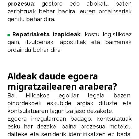
prozesua
: gestore edo abokatu baten
zerbitzuak behar badira, euren ordainsariak
gehitu behar dira.
Repatriaketa izapideak
: kostu logistikoaz
gain, itzulpenak, apostillak eta baimenak
ordaindu behar dira.
Aldeak daude egoera
migratzailearen arabera?
Bai. Hildakoa egoiliar legala bazen,
oinordekoek eskubide argiak dituzte eta
kontsulatuaren laguntza jaso dezakete.
Egoera irregularrean badago, Kontsulatuak
esku har dezake, baina prozesua moteldu
daiteke eta seniderik identifikatzen ez bada,