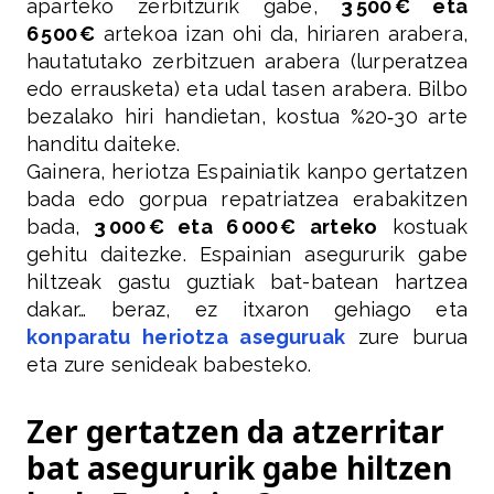
aparteko zerbitzurik gabe,
3 500 € eta
6 500 €
artekoa izan ohi da, hiriaren arabera,
hautatutako zerbitzuen arabera (lurperatzea
edo errausketa) eta udal tasen arabera. Bilbo
bezalako hiri handietan, kostua %20‑30 arte
handitu daiteke.
Gainera, heriotza Espainiatik kanpo gertatzen
bada edo gorpua repatriatzea erabakitzen
bada,
3 000 € eta 6 000 € arteko
kostuak
gehitu daitezke. Espainian asegururik gabe
hiltzeak gastu guztiak bat-batean hartzea
dakar… beraz, ez itxaron gehiago eta
konparatu heriotza aseguruak
zure burua
eta zure senideak babesteko.
Zer gertatzen da atzerritar
bat asegururik gabe hiltzen