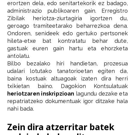
erortzen dela, edo senitartekorik ez badago,
administrazio publikoaren gain. Erregistro
Zibilak heriotza-ziurtagiria igortzen du,
geroago tramiteetarako beharrezkoa dena.
Ondoren, senideek edo gertuko pertsonek
hileta-etxe bat kontratatu behar dute,
gastuak euren gain hartu eta ehorzketa
antolatu.
Bilbo bezalako hiri handietan, prozesua
udalari lotutako tanatorioetan egiten da,
baina kostuak altuagoak izaten dira herri
txikietan baino. Dagokion Kontsulatuak
heriotzaren inskripzioan
lagundu dezake eta
repatriatzeko dokumentuak igor ditzake hala
nahi bada.
Zein dira atzerritar batek