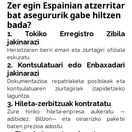
Zer egin Espainian atzerritar
bat asegururik gabe hiltzen
bada?
1. Tokiko Erregistro Zibila
jakinarazi
Heriotzaren berri eman eta ziurtagiri ofiziala
eskuratu.
2. Kontsulatuari edo Enbaxadari
jakinarazi
Dokumentazioa, repatriaketa posibleak eta
kontsulatuaren ziurtagiriak izapidetzeko
laguntza.
3. Hileta-zerbitzuak kontratatu
Zure hiriko hileta-enpresa aukeratu —
adibidez, Bilbon— eta oinarrizko pakete
baten prezioa adostu.