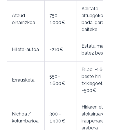
Kalitate
Ataud
750 –
altuagokoa
oinarrizkoa
1 000 €
bada, garestitu
daiteke
Estatu mailako
Hileta-autoa
~210 €
batez bestekoa
Bilbo: ~1 600 €,
550 –
beste hiri
Errausketa
1 600 €
txikiagoetan:
~500 €
Hiriaren eta
Nichoa /
300 –
alokairuaren
kolumbarioa
1 900 €
iraupenaren
arabera