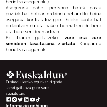
heriotza aseguruak. ).
Asegururik gabe, pertsona batek gastu
guztiak bat-batean ordaindu behar ditu; baina
asegurua kontratatuz gero, hileko kuota bat
ordaintzen du eta bakea bermatzen du bere
eta bere senideen artean.
Ez itxaron gertatzeko…
zure eta zure
senideen lasaitasuna ziurtatu
. Konparatu
heriotza aseguruak.
Euskadi Herriko egunkari digitala.
Jarrai gaitzazu gure sare
sozialetan:
Informazio gehiago