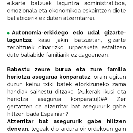
elkarte batzuek laguntza administratiboa,
emozionala eta ekonomikoa eskaintzen diete
baliabiderik ez duten atzerritarrei.
Autonomia-erkidego edo udal gizarte-
laguntza
: kasu jakin batzuetan, gizarte
zerbitzuek oinarrizko lurperaketa estaltzen
dute baliabide familiarik ez dagoenean.
Babestu zeure burua eta zure familia
heriotza asegurua konparatuz
: orain egiten
duzun keinu txiki batek etorkizuneko zama
handiak saihestu ditzake. [Aukerak ikusi eta
heriotza asegurua konparatu](## Zer
gertatzen da atzerritar bat asegururik gabe
hiltzen bada Espainian?
Atzerritar bat asegururik gabe hiltzen
denean
, legeak dio ardura oinordekoen gain