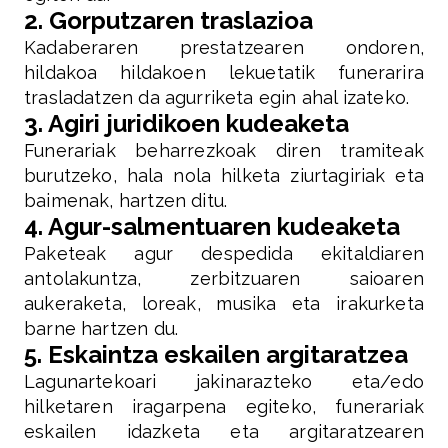
2. Gorputzaren traslazioa
Kadaberaren prestatzearen ondoren,
hildakoa hildakoen lekuetatik funerarira
trasladatzen da agurriketa egin ahal izateko.
3. Agiri juridikoen kudeaketa
Funerariak beharrezkoak diren tramiteak
burutzeko, hala nola hilketa ziurtagiriak eta
baimenak, hartzen ditu.
4. Agur-salmentuaren kudeaketa
Paketeak agur despedida ekitaldiaren
antolakuntza, zerbitzuaren saioaren
aukeraketa, loreak, musika eta irakurketa
barne hartzen du.
5. Eskaintza eskailen argitaratzea
Lagunartekoari jakinarazteko eta/edo
hilketaren iragarpena egiteko, funerariak
eskailen idazketa eta argitaratzearen