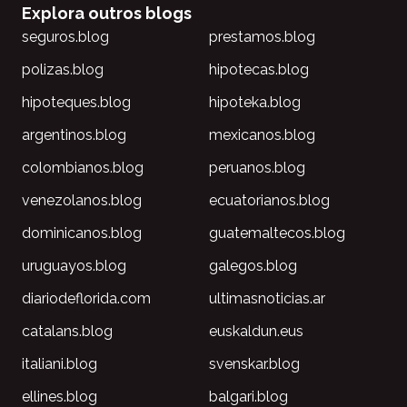
Explora outros blogs
seguros.blog
prestamos.blog
polizas.blog
hipotecas.blog
hipoteques.blog
hipoteka.blog
argentinos.blog
mexicanos.blog
colombianos.blog
peruanos.blog
venezolanos.blog
ecuatorianos.blog
dominicanos.blog
guatemaltecos.blog
uruguayos.blog
galegos.blog
diariodeflorida.com
ultimasnoticias.ar
catalans.blog
euskaldun.eus
italiani.blog
svenskar.blog
ellines.blog
balgari.blog