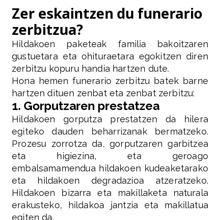
Zer eskaintzen du funerario
zerbitzua?
Hildakoen paketeak familia bakoitzaren
gustuetara eta ohituraetara egokitzen diren
zerbitzu kopuru handia hartzen dute.
Hona hemen funerario zerbitzu batek barne
hartzen dituen zenbat eta zenbat zerbitzu:
1. Gorputzaren prestatzea
Hildakoen gorputza prestatzen da hilera
egiteko dauden beharrizanak bermatzeko.
Prozesu zorrotza da, gorputzaren garbitzea
eta higiezina, eta geroago
embalsamamendua hildakoen kudeaketarako
eta hildakoen degradazioa atzeratzeko.
Hildakoen bizarra eta makillaketa naturala
erakusteko, hildakoa jantzia eta makillatua
egiten da.