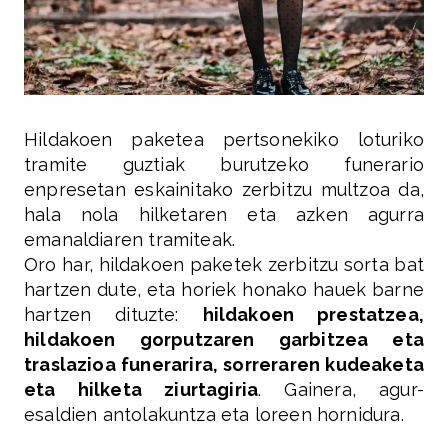
Hildakoen paketea pertsonekiko loturiko
tramite guztiak burutzeko funerario
enpresetan eskainitako zerbitzu multzoa da,
hala nola hilketaren eta azken agurra
emanaldiaren tramiteak.
Oro har, hildakoen paketek zerbitzu sorta bat
hartzen dute, eta horiek honako hauek barne
hartzen dituzte:
hildakoen prestatzea,
hildakoen gorputzaren garbitzea eta
traslazioa funerarira, sorreraren kudeaketa
eta hilketa ziurtagiria
. Gainera, agur-
esaldien antolakuntza eta loreen hornidura.