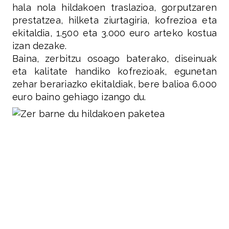
hala nola hildakoen traslazioa, gorputzaren
prestatzea, hilketa ziurtagiria, kofrezioa eta
ekitaldia, 1.500 eta 3.000 euro arteko kostua
izan dezake.
Baina, zerbitzu osoago baterako, diseinuak
eta kalitate handiko kofrezioak, egunetan
zehar berariazko ekitaldiak, bere balioa 6.000
euro baino gehiago izango du.