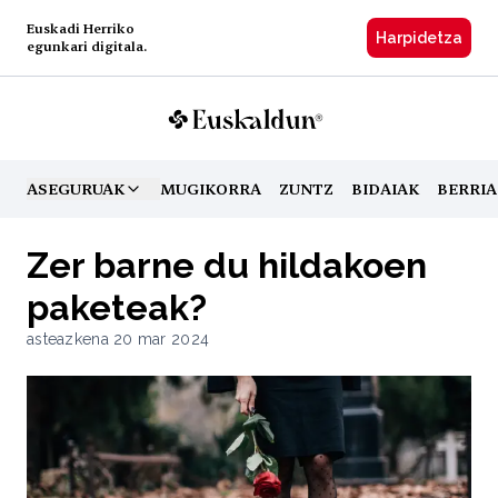
Euskadi Herriko
Harpidetzа
egunkari digitala.
ASEGURUAK
MUGIKORRA
ZUNTZ
BIDAIAK
BERRIA
TOGGLE MENU
Zer barne du hildakoen
paketeak?
asteazkena 20 mar 2024