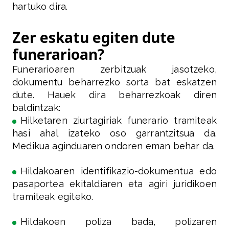
hartuko dira.
Zer eskatu egiten dute
funerarioan?
Funerarioaren zerbitzuak jasotzeko,
dokumentu beharrezko sorta bat eskatzen
dute. Hauek dira beharrezkoak diren
baldintzak:
Hilketaren ziurtagiriak funerario tramiteak
hasi ahal izateko oso garrantzitsua da.
Medikua aginduaren ondoren eman behar da.
Hildakoaren identifikazio-dokumentua edo
pasaportea ekitaldiaren eta agiri juridikoen
tramiteak egiteko.
Hildakoen poliza bada, polizaren