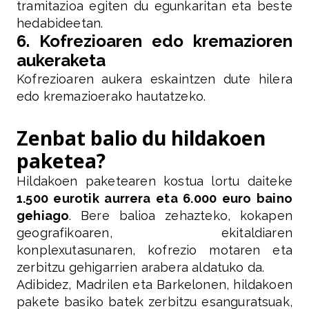
tramitazioa egiten du egunkaritan eta beste
hedabideetan.
6. Kofrezioaren edo kremazioren
aukeraketa
Kofrezioaren aukera eskaintzen dute hilera
edo kremazioerako hautatzeko.
Zenbat balio du hildakoen
paketea?
Hildakoen paketearen kostua lortu daiteke
1.500 eurotik aurrera eta 6.000 euro baino
gehiago
. Bere balioa zehazteko, kokapen
geografikoaren, ekitaldiaren
konplexutasunaren, kofrezio motaren eta
zerbitzu gehigarrien arabera aldatuko da.
Adibidez, Madrilen eta Barkelonen, hildakoen
pakete basiko batek zerbitzu esanguratsuak,