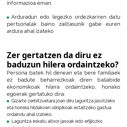
informazioa eman.
Arduradun edo legezko ordezkariren datu
pertsonalak baino zailtasunik gabe euren
ardura ahal izateko
Zer gertatzen da diru ez
baduzun hilera ordaintzeko?
Persona batek hil denean eta bere familiaek
ez badute beharrezkoak diren baliabide
ekonomikoak hilera ordaintzeko, honako
egoerak gertatuko dira:
Gizarte zerbitzuetara joan diru laguntza jasotzeko
eta horrela hildakoen olinpikoak estaltzeko gastua
ordaindu ahal izateko.
Laguntza eskatu altxor jasoak edo erlijiozko