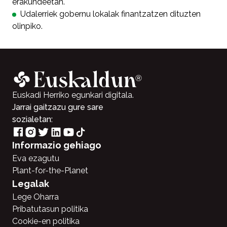
erakundeetan.
Udalerriek gobernu lokalak finantzatzen dituzten
olinpiko.
Euskadi Herriko egunkari digitala.
Jarrai gaitzazu gure sare
sozialetan:
Informazio gehiago
Eva ezagutu
Plant-for-the-Planet
Legalak
Lege Oharra
Pribatutasun politika
Cookie-en politika