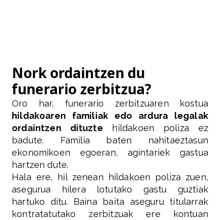
Nork ordaintzen du
funerario zerbitzua?
Oro har, funerario zerbitzuaren kostua
hildakoaren familiak edo ardura legalak
ordaintzen dituzte
hildakoen poliza ez
badute. Familia baten nahitaeztasun
ekonomikoen egoeran, agintariek gastua
hartzen dute.
Hala ere, hil zenean hildakoen poliza zuen,
asegurua hilera lotutako gastu guztiak
hartuko ditu. Baina baita aseguru titularrak
kontratatutako zerbitzuak ere kontuan