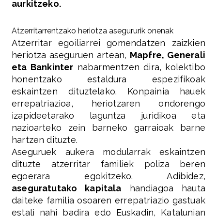
aurkitzeko.
Atzerritarrentzako heriotza asegururik onenak
Atzerritar egoiliarrei gomendatzen zaizkien
heriotza aseguruen artean,
Mapfre, Generali
eta Bankinter
nabarmentzen dira, kolektibo
honentzako estaldura espezifikoak
eskaintzen dituztelako. Konpainia hauek
errepatriazioa, heriotzaren ondorengo
izapideetarako laguntza juridikoa eta
nazioarteko zein barneko garraioak barne
hartzen dituzte.
Aseguruek aukera modularrak eskaintzen
dituzte atzerritar familiek poliza beren
egoerara egokitzeko. Adibidez,
aseguratutako kapitala
handiagoa hauta
daiteke familia osoaren errepatriazio gastuak
estali nahi badira edo Euskadin, Katalunian