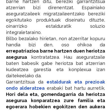
barne hartzen ditu, bereziki garrantzitsua
atzerrian bizi direnentzat. Espainiako
aseguratzaileek migratzaileentzako bereziki
egokitutako produktuak diseinatu dituzte,
oinarrizko estalduratik soluzio
integraletaraino.
Bilbo bezalako hirietan, non atzerritar kopuru
handia bizi den, oso ohikoa da
errepatriazioa barne hartzen duen heriotza
asegurua
kontratatzea. Hau aseguratzaile
baten babesik gabe heriotza bat atzerrian
kudeatzea garestia eta konplexua izan
daitekeelako da.
Garrantzitsua da
estaldurak eta prezioak
ondo alderatzea
erabaki bat hartu aurretik.
Hori dela eta, gomendagarria da heriotza
asegurua konparatzea zure familia eta
egoerara hobekien egokitzen den aukera