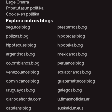
Lege Oharra
Pribatutasun politika
Cookie-en politika
Explora outros blogs
seguros.blog
prestamos.blog
polizas.blog
hipotecas.blog
hipoteques.blog
hipoteka.blog
argentinos.blog
mexicanos.blog
colombianos.blog
peruanos.blog
venezolanos.blog
ecuatorianos.blog
dominicanos.blog
guatemaltecos.blog
uruguayos.blog
galegos.blog
diariodeflorida.com
ultimasnoticias.ar
catalans.blog
euskaldun.eus