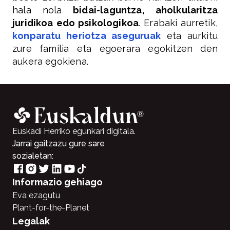
hala nola
bidai-laguntza, aholkularitza
juridikoa edo psikologikoa
. Erabaki aurretik,
konparatu heriotza aseguruak
eta aurkitu
zure familia eta egoerara egokitzen den
aukera egokiena.
Euskadi Herriko egunkari digitala.
Jarrai gaitzazu gure sare
sozialetan:
Informazio gehiago
Eva ezagutu
Plant-for-the-Planet
Legalak