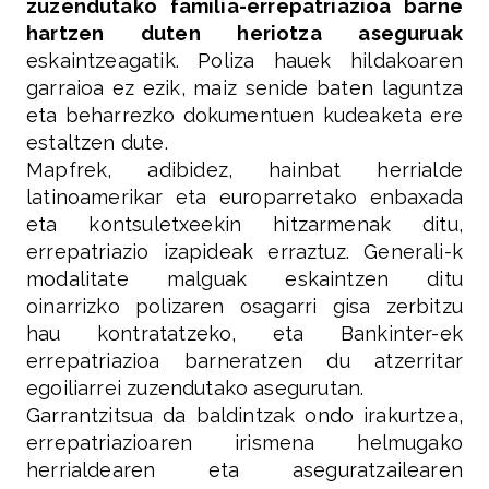
zuzendutako familia-errepatriazioa barne
hartzen duten heriotza aseguruak
eskaintzeagatik. Poliza hauek hildakoaren
garraioa ez ezik, maiz senide baten laguntza
eta beharrezko dokumentuen kudeaketa ere
estaltzen dute.
Mapfrek, adibidez, hainbat herrialde
latinoamerikar eta europarretako enbaxada
eta kontsuletxeekin hitzarmenak ditu,
errepatriazio izapideak erraztuz. Generali-k
modalitate malguak eskaintzen ditu
oinarrizko polizaren osagarri gisa zerbitzu
hau kontratatzeko, eta Bankinter-ek
errepatriazioa barneratzen du atzerritar
egoiliarrei zuzendutako asegurutan.
Garrantzitsua da baldintzak ondo irakurtzea,
errepatriazioaren irismena helmugako
herrialdearen eta aseguratzailearen