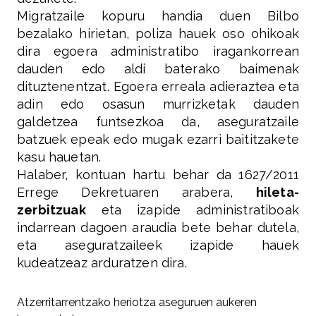
Migratzaile kopuru handia duen Bilbo
bezalako hirietan, poliza hauek oso ohikoak
dira egoera administratibo iragankorrean
dauden edo aldi baterako baimenak
dituztenentzat. Egoera erreala adieraztea eta
adin edo osasun murrizketak dauden
galdetzea funtsezkoa da, aseguratzaile
batzuek epeak edo mugak ezarri baititzakete
kasu hauetan.
Halaber, kontuan hartu behar da 1627/2011
Errege Dekretuaren arabera,
hileta-
zerbitzuak
eta izapide administratiboak
indarrean dagoen araudia bete behar dutela,
eta aseguratzaileek izapide hauek
kudeatzeaz arduratzen dira.
Atzerritarrentzako heriotza aseguruen aukeren