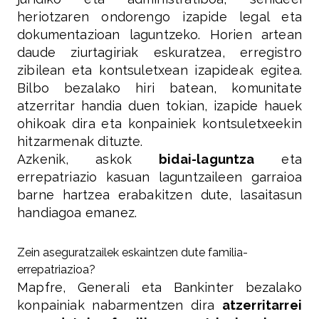
heriotzaren ondorengo izapide legal eta
dokumentazioan laguntzeko. Horien artean
daude ziurtagiriak eskuratzea, erregistro
zibilean eta kontsuletxean izapideak egitea.
Bilbo bezalako hiri batean, komunitate
atzerritar handia duen tokian, izapide hauek
ohikoak dira eta konpainiek kontsuletxeekin
hitzarmenak dituzte.
Azkenik, askok
bidai-laguntza
eta
errepatriazio kasuan laguntzaileen garraioa
barne hartzea erabakitzen dute, lasaitasun
handiagoa emanez.
Zein aseguratzailek eskaintzen dute familia-
errepatriazioa?
Mapfre, Generali eta Bankinter bezalako
konpainiak nabarmentzen dira
atzerritarrei