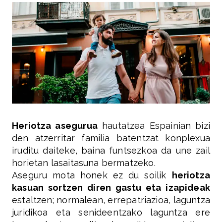
Heriotza asegurua
hautatzea Espainian bizi
den atzerritar familia batentzat konplexua
iruditu daiteke, baina funtsezkoa da une zail
horietan lasaitasuna bermatzeko.
Aseguru mota honek ez du soilik
heriotza
kasuan sortzen diren gastu eta izapideak
estaltzen; normalean, errepatriazioa, laguntza
juridikoa eta senideentzako laguntza ere