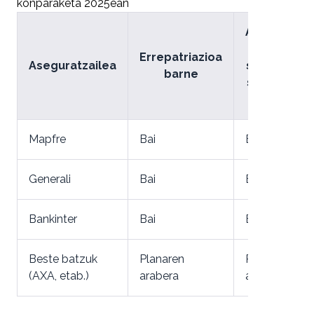
konparaketa 2025ean
Atzerrian
dauden
Errepatriazioa
Aseguratzailea
senideak
barne
sartzeko
aukera
Mapfre
Bai
Bai
Generali
Bai
Bai
Bankinter
Bai
Ez
Beste batzuk
Planaren
Planaren
(AXA, etab.)
arabera
arabera