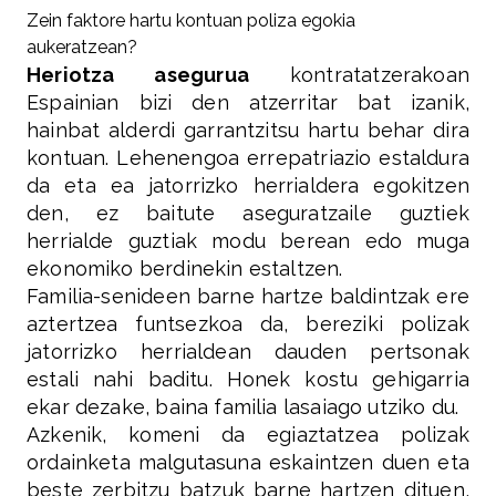
Zein faktore hartu kontuan poliza egokia
aukeratzean?
Heriotza asegurua
kontratatzerakoan
Espainian bizi den atzerritar bat izanik,
hainbat alderdi garrantzitsu hartu behar dira
kontuan. Lehenengoa errepatriazio estaldura
da eta ea jatorrizko herrialdera egokitzen
den, ez baitute aseguratzaile guztiek
herrialde guztiak modu berean edo muga
ekonomiko berdinekin estaltzen.
Familia-senideen barne hartze baldintzak ere
aztertzea funtsezkoa da, bereziki polizak
jatorrizko herrialdean dauden pertsonak
estali nahi baditu. Honek kostu gehigarria
ekar dezake, baina familia lasaiago utziko du.
Azkenik, komeni da egiaztatzea polizak
ordainketa malgutasuna eskaintzen duen eta
beste zerbitzu batzuk barne hartzen dituen,