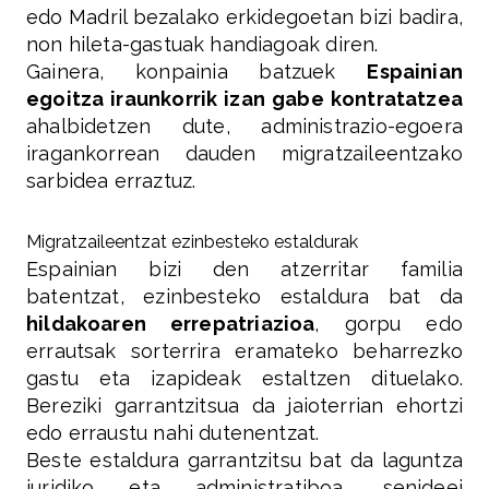
edo Madril bezalako erkidegoetan bizi badira,
non hileta-gastuak handiagoak diren.
Gainera, konpainia batzuek
Espainian
egoitza iraunkorrik izan gabe kontratatzea
ahalbidetzen dute, administrazio-egoera
iragankorrean dauden migratzaileentzako
sarbidea erraztuz.
Migratzaileentzat ezinbesteko estaldurak
Espainian bizi den atzerritar familia
batentzat, ezinbesteko estaldura bat da
hildakoaren errepatriazioa
, gorpu edo
errautsak sorterrira eramateko beharrezko
gastu eta izapideak estaltzen dituelako.
Bereziki garrantzitsua da jaioterrian ehortzi
edo erraustu nahi dutenentzat.
Beste estaldura garrantzitsu bat da laguntza
juridiko eta administratiboa, senideei