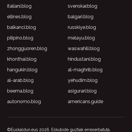
italiani.blog
svenskar.blog
ellines.blog
balgari.blog
balkanci.blog
russkiye.blog
pilipino.blog
melayu.blog
zhongguoren.blog
waswahili.blog
khonthai.blog
hindustani.blog
hangukin.blog
al-maghrib.blog
al-arab.blog
yehudim.blog
beema.blog
asigurari.blog
autonomo.blog
americans.guide
©Euskaldun.eus 2026. Eskubide guztiak erreserbatuta.