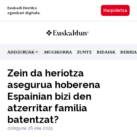
Euskadi Herriko
Harpidetzа
egunkari digitala.
ASEGURUAK
MUGIKORRA
ZUNTZ
BIDAIAK
BERRIA
TOGGLE MENU
Zein da heriotza
asegurua hoberena
Espainian bizi den
atzerritar familia
batentzat?
osteguna 26 eka 2025