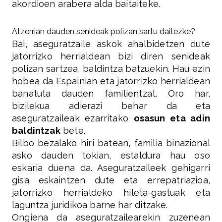
akordioen arabera alda baitaiteke.
Atzerrian dauden senideak polizan sartu daitezke?
Bai, aseguratzaile askok ahalbidetzen dute
jatorrizko herrialdean bizi diren senideak
polizan sartzea, baldintza batzuekin. Hau ezin
hobea da Espainian eta jatorrizko herrialdean
banatuta dauden familientzat. Oro har,
bizilekua adierazi behar da eta
aseguratzaileak ezarritako
osasun eta adin
baldintzak
bete.
Bilbo bezalako hiri batean, familia binazional
asko dauden tokian, estaldura hau oso
eskaria duena da. Aseguratzaileek gehigarri
gisa eskaintzen dute eta errepatriazioa,
jatorrizko herrialdeko hileta-gastuak eta
laguntza juridikoa barne har ditzake.
Ongiena da aseguratzailearekin zuzenean