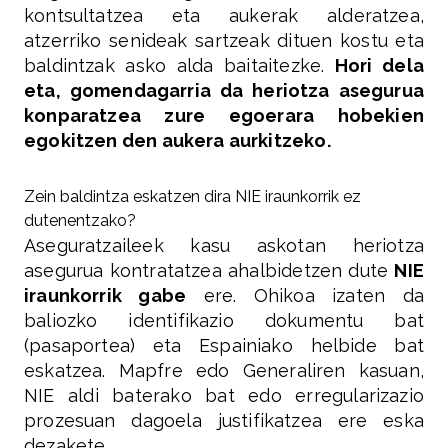
kontsultatzea eta aukerak alderatzea,
atzerriko senideak sartzeak dituen kostu eta
baldintzak asko alda baitaitezke.
Hori dela
eta, gomendagarria da heriotza asegurua
konparatzea zure egoerara hobekien
egokitzen den aukera aurkitzeko.
Zein baldintza eskatzen dira NIE iraunkorrik ez
dutenentzako?
Aseguratzaileek kasu askotan heriotza
asegurua kontratatzea ahalbidetzen dute
NIE
iraunkorrik gabe
ere. Ohikoa izaten da
baliozko identifikazio dokumentu bat
(pasaportea) eta Espainiako helbide bat
eskatzea. Mapfre edo Generaliren kasuan,
NIE aldi baterako bat edo erregularizazio
prozesuan dagoela justifikatzea ere eska
dezakete.