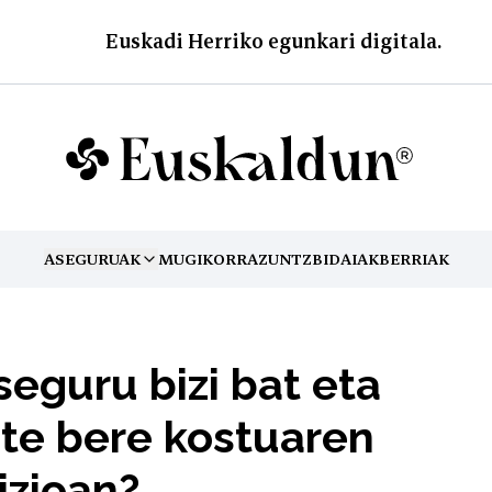
Euskadi Herriko egunkari digitala.
ASEGURUAK
MUGIKORRA
ZUNTZ
BIDAIAK
BERRIAK
TOGGLE MENU
seguru bizi bat eta
te bere kostuaren
izioan?