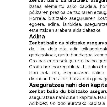
Zenbat balio du bizitzako asegur
izatea elementu asko daudela, hor
pólizaren prezioa pertsonaren ezauga
Horrela, bizitzako aseguruaren kos
egoera, adina, lanbidea, asegurat
estentsioen arabera alda daitezke.
Adina
Zenbat balio du bizitzako aseguru
da. Hau dela eta, adin txikiagokoak
gehiagokoak, gastu handiagoa izango
Oro har, enpresek 30 urte baino geh
Oroitu hori horregatik da, hildako eta
Hori dela eta, aseguruaren balioa
direnean hiru aldiz, batzuetan gehiag
Aseguratzea nahi den kapita
Zenbat balio du bizitzako asegur
aseguratzea nahi duten kapitala. Hau 
Adibidez, 80 000 eurotako kapitala