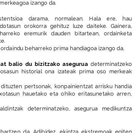
 merkeagoa izango da.
estentsioa darama, normalean. Hala ere, hau
dotasun orokorra gehituz luze daiteke. Gainera,
beharreko eremurik dauden bitartean, ordainketa
ke.
, ordaindu beharreko prima handiagoa izango da.
at balio du bizitzako asegurua
determinatzeko
 osasun historial ona izateak prima oso merkeak
dituzten pertsonak, konpainientzat arrisku handia
ixotasun hauetako eta ohiko eritasunetako arren,
baldintzak determinatzeko, asegurua medikuntza
hartzen da. Adibidez, ekintza ekstremoak egiten