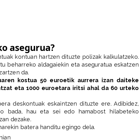
ako asegurua?
uak kontuan hartzen dituzte polizak kalkulatzeko.
rtu beharreko aldagaiekin eta aseguratua eskatzen
zartzen da.
uaren kostua 50 euroetik aurrera izan daiteke
zat eta 1000 euroetara iritsi ahal da 60 urteko
ra deskontuak eskaintzen dituzte ere. Adibidez,
go bada, hau eta sei edo hamabost hilabeteko
izan dezake.
arekin batera handitu egingo dela.