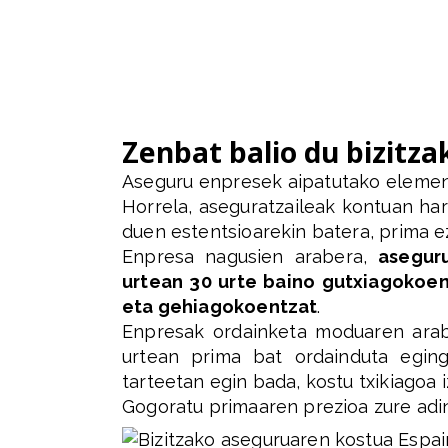
Zenbat balio du bizitz
Aseguru enpresek aipatutako element
Horrela, aseguratzaileak kontuan ha
duen estentsioarekin batera, prima e
Enpresa nagusien arabera,
asegur
urtean 30 urte baino gutxiagokoent
eta gehiagokoentzat
.
Enpresak ordainketa moduaren arabe
urtean prima bat ordainduta egin
tarteetan egin bada, kostu txikiagoa 
Gogoratu primaaren prezioa zure adin