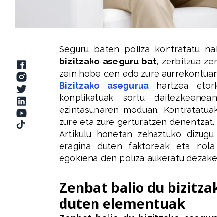
Seguru baten poliza kontratatu n
bizitzako aseguru bat
, zerbitzua ze
zein hobe den edo zure aurrekontua
Bizitzako asegurua
hartzea etork
konplikatuak sortu daitezkeenea
ezintasunaren moduan. Kontratatuak
zure eta zure gerturatzen denentzat.
Artikulu honetan zehaztuko dizug
eragina duten faktoreak eta nola 
egokiena den poliza aukeratu dezake
Zenbat balio du bizitz
duten elementuak