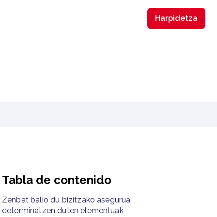
Harpidetzа
Tabla de contenido
Zenbat balio du bizitzako asegurua
determinatzen duten elementuak