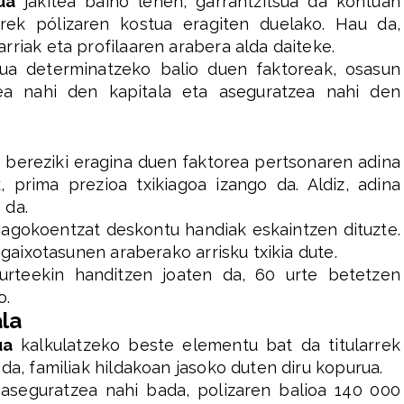
ua
jakitea baino lehen, garrantzitsua da kontuan
rek pólizaren kostua eragiten duelako. Hau da,
rriak eta profilaaren arabera alda daiteke.
tua determinatzeko balio duen faktoreak, osasun
zea nahi den kapitala eta aseguratzea nahi den
a
bereziki eragina duen faktorea pertsonaren adina
, prima prezioa txikiagoa izango da. Aldiz, adina
 da.
iagokoentzat deskontu handiak eskaintzen dituzte.
 gaixotasunen araberako arrisku txikia dute.
 urteekin handitzen joaten da, 60 urte betetzen
o.
la
ua
kalkulatzeko beste elementu bat da titularrek
da, familiak hildakoan jasoko duten diru kopurua.
 aseguratzea nahi bada, polizaren balioa 140 000