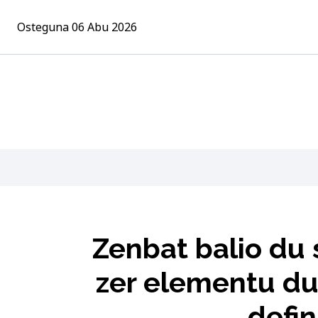
Osteguna 06 Abu 2026
Zenbat balio du 
zer elementu du
defin