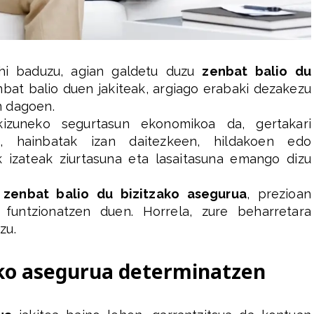
ahi baduzu, agian galdetu duzu
zenbat balio du
nbat balio duen jakiteak, argiago erabaki dezakezu
n dagoen.
izuneko segurtasun ekonomikoa da, gertakari
n, hainbatak izan daitezkeen, hildakoen edo
 izateak ziurtasuna eta lasaitasuna emango dizu
u
zenbat balio du bizitzako asegurua
, prezioan
funtzionatzen duen. Horrela, zure beharretara
zu.
ako asegurua determinatzen