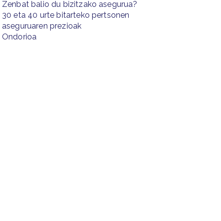
Zenbat balio du bizitzako asegurua?
30 eta 40 urte bitarteko pertsonen
aseguruaren prezioak
Ondorioa