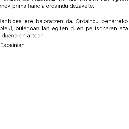
tenek prima handia ordaindu dezakete.
, lanbidea ere baloratzen da. Ordaindu beharreko
ableki, bulegoan lan egiten duen pertsonaren eta
n duenaren artean.