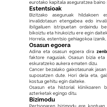
eurotako kapitala aseguratzea baino
Estentsioak
Bizitzako aseguruak hildakoen 
invalidotasun etengabea edo invali
ibilgailuen istripuetan ordaindu 
bikoiztu eta hirukoiztu ere egin daite
Horrela, estentsio gehiagokoa izanik
Osasun egoera
Adina eta osasun egoera dira
zenb
faktore nagusiak. Osasun bizia eta
eskuratzeko aukera ematen dizu.
Cancer bezalako gaixotasunak jasan 
suposatzen dute. Hori dela eta, ga
kostua gehitu egin daiteke.
Osasun eta historial klinikoaren 
azterketak egingo ditu.
Bizimodu
Pertsonaren bizimodu ere kontuan 