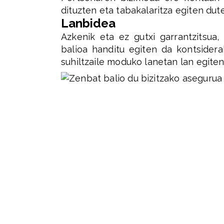
dituzten eta tabakalaritza egiten du
Lanbidea
Azkenik eta ez gutxi garrantzitsua
balioa handitu egiten da kontsider
suhiltzaile moduko lanetan lan egite