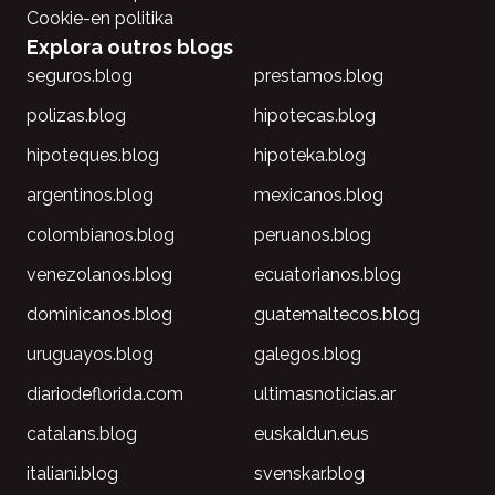
Cookie-en politika
Explora outros blogs
seguros.blog
prestamos.blog
polizas.blog
hipotecas.blog
hipoteques.blog
hipoteka.blog
argentinos.blog
mexicanos.blog
colombianos.blog
peruanos.blog
venezolanos.blog
ecuatorianos.blog
dominicanos.blog
guatemaltecos.blog
uruguayos.blog
galegos.blog
diariodeflorida.com
ultimasnoticias.ar
catalans.blog
euskaldun.eus
italiani.blog
svenskar.blog