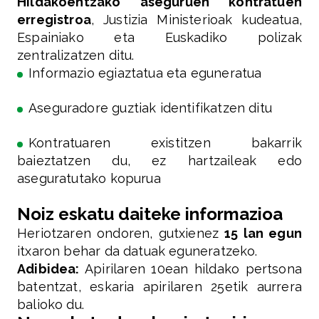
Hildakoentzako aseguruen kontratuen
erregistroa
, Justizia Ministerioak kudeatua,
Espainiako eta Euskadiko polizak
zentralizatzen ditu.
Informazio egiaztatua eta eguneratua
Aseguradore guztiak identifikatzen ditu
Kontratuaren existitzen bakarrik
baieztatzen du, ez hartzaileak edo
aseguratutako kopurua
Noiz eskatu daiteke informazioa
Heriotzaren ondoren, gutxienez
15 lan egun
itxaron behar da datuak eguneratzeko.
Adibidea:
Apirilaren 10ean hildako pertsona
batentzat, eskaria apirilaren 25etik aurrera
balioko du.