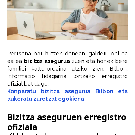
Pertsona bat hiltzen denean, galdetu ohi da
ea ea
bizitza asegurua
zuen eta honek bere
familiei kalte-ordaina utziko zien. Bilbon,
informazio fidagarria lortzeko erregistro
ofizial bat dago.
Konparatu bizitza asegurua Bilbon eta
aukeratu zuretzat egokiena
Bizitza aseguruen erregistro
ofiziala