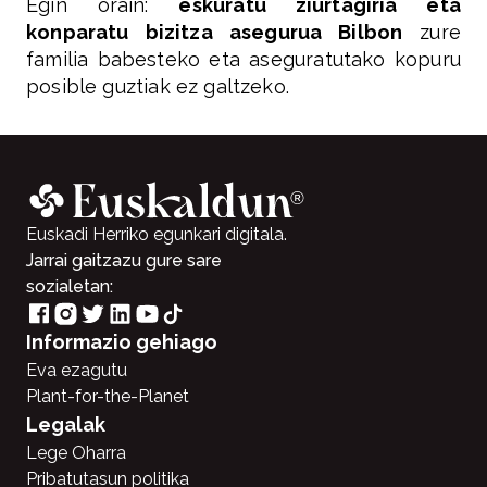
Egin orain:
eskuratu ziurtagiria eta
konparatu bizitza asegurua Bilbon
zure
familia babesteko eta aseguratutako kopuru
posible guztiak ez galtzeko.
Euskadi Herriko egunkari digitala.
Jarrai gaitzazu gure sare
sozialetan:
Informazio gehiago
Eva ezagutu
Plant-for-the-Planet
Legalak
Lege Oharra
Pribatutasun politika