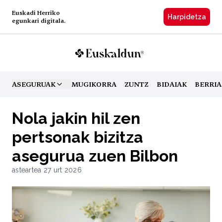
Euskadi Herriko
Harpidetzа
egunkari digitala.
ASEGURUAK
MUGIKORRA
ZUNTZ
BIDAIAK
BERRIA
TOGGLE MENU
Nola jakin hil zen
pertsonak bizitza
asegurua zuen Bilbon
asteartea 27 urt 2026