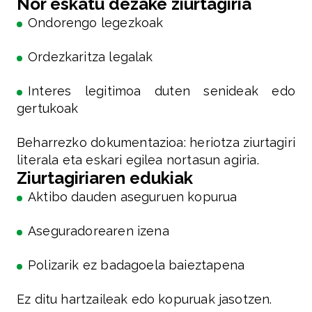
Nor eskatu dezake ziurtagiria
Ondorengo legezkoak
Ordezkaritza legalak
Interes legitimoa duten senideak edo
gertukoak
Beharrezko dokumentazioa: heriotza ziurtagiri
literala eta eskari egilea nortasun agiria.
Ziurtagiriaren edukiak
Aktibo dauden aseguruen kopurua
Aseguradorearen izena
Polizarik ez badagoela baieztapena
Ez ditu hartzaileak edo kopuruak jasotzen.