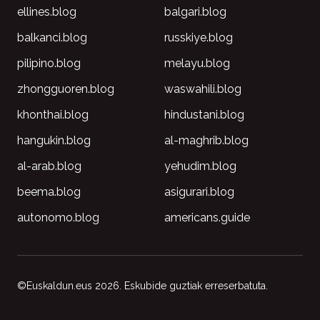
ellines.blog
balgari.blog
balkanci.blog
russkiye.blog
pilipino.blog
melayu.blog
zhongguoren.blog
waswahili.blog
khonthai.blog
hindustani.blog
hangukin.blog
al-maghrib.blog
al-arab.blog
yehudim.blog
beema.blog
asigurari.blog
autonomo.blog
americans.guide
©Euskaldun.eus 2026. Eskubide guztiak erreserbatuta.