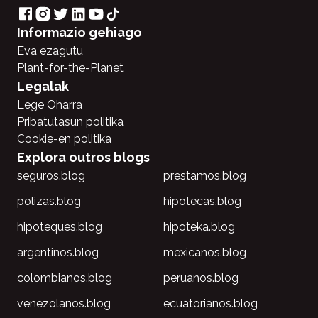
Informazio gehiago
Eva ezagutu
Plant-for-the-Planet
Legalak
Lege Oharra
Pribatutasun politika
Cookie-en politika
Explora outros blogs
seguros.blog
prestamos.blog
polizas.blog
hipotecas.blog
hipoteques.blog
hipoteka.blog
argentinos.blog
mexicanos.blog
colombianos.blog
peruanos.blog
venezolanos.blog
ecuatorianos.blog