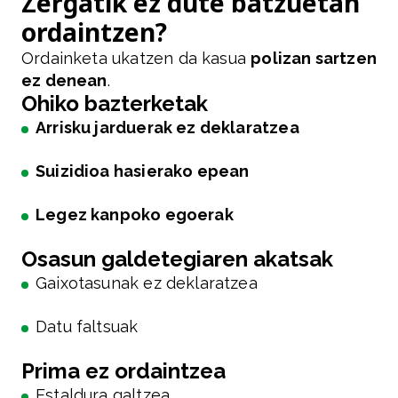
Zergatik ez dute batzuetan
ordaintzen?
Ordainketa ukatzen da kasua
polizan sartzen
ez denean
.
Ohiko bazterketak
Arrisku jarduerak ez deklaratzea
Suizidioa hasierako epean
Legez kanpoko egoerak
Osasun galdetegiaren akatsak
Gaixotasunak ez deklaratzea
Datu faltsuak
Prima ez ordaintzea
Estaldura galtzea