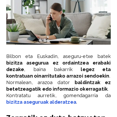
Bilbon eta Euskadin, aseguru-etxe batek
bizitza asegurua ez ordaintzea erabaki
dezake
, baina bakarrik
legez eta
kontratuan oinarritutako arrazoi sendoekin
.
Normalean, arazoa dator
baldintzak ez
betetzeagatik edo informazio okerragatik
.
Kontratatu aurretik, gomendagarria da
bizitza aseguruak alderatzea
.