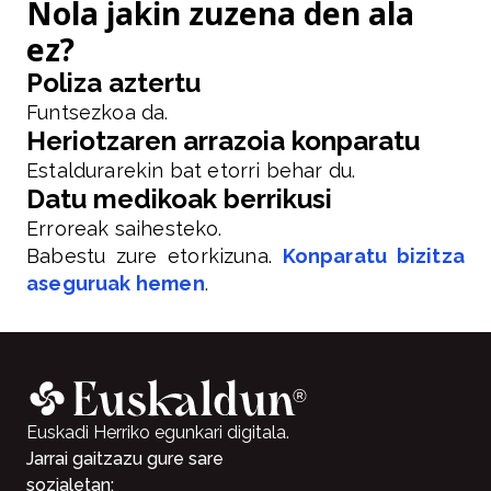
Nola jakin zuzena den ala
ez?
Poliza aztertu
Funtsezkoa da.
Heriotzaren arrazoia konparatu
Estaldurarekin bat etorri behar du.
Datu medikoak berrikusi
Erroreak saihesteko.
Babestu zure etorkizuna.
Konparatu bizitza
aseguruak hemen
.
Euskadi Herriko egunkari digitala.
Jarrai gaitzazu gure sare
sozialetan: