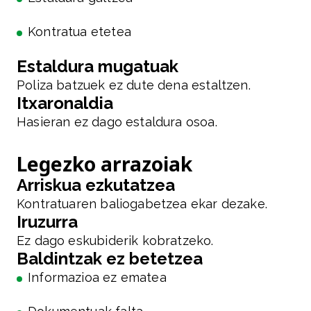
Kontratua etetea
Estaldura mugatuak
Poliza batzuek ez dute dena estaltzen.
Itxaronaldia
Hasieran ez dago estaldura osoa.
Legezko arrazoiak
Arriskua ezkutatzea
Kontratuaren baliogabetzea ekar dezake.
Iruzurra
Ez dago eskubiderik kobratzeko.
Baldintzak ez betetzea
Informazioa ez ematea