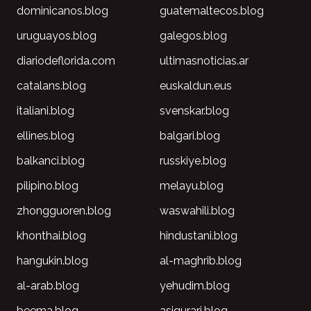
dominicanos.blog
guatemaltecos.blog
uruguayos.blog
galegos.blog
diariodeflorida.com
ultimasnoticias.ar
catalans.blog
euskaldun.eus
italiani.blog
svenskar.blog
ellines.blog
balgari.blog
balkanci.blog
russkiye.blog
pilipino.blog
melayu.blog
zhongguoren.blog
waswahili.blog
khonthai.blog
hindustani.blog
hangukin.blog
al-maghrib.blog
al-arab.blog
yehudim.blog
beema.blog
asigurari.blog