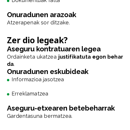
Dokumentuak falta
Onuradunen arazoak
Atzerapenak sor ditzake.
Zer dio legeak?
Aseguru kontratuaren legea
Ordainketa ukatzea
justifikatuta egon behar
da
.
Onuradunen eskubideak
Informazioa jasotzea
Erreklamatzea
Aseguru-etxearen betebeharrak
Gardentasuna bermatzea.