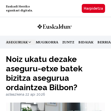
Euskadi Herriko
Harpidetzа
egunkari digitala.
ASEGURUAK
MUGIKORRA
ZUNTZ
BIDAIAK
BERRIA
TOGGLE MENU
Noiz ukatu dezake
aseguru-etxe batek
bizitza asegurua
ordaintzea Bilbon?
asteazkena 22 api 2026