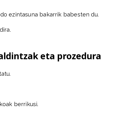
 edo ezintasuna bakarrik babesten du.
ira.
ldintzak eta prozedura
atu.
oak berrikusi.