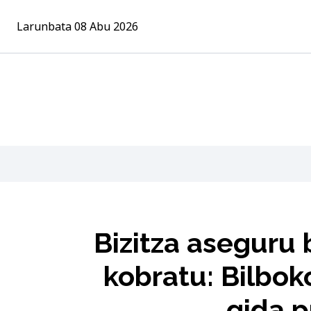
Larunbata 08 Abu 2026
Bizitza aseguru 
kobratu: Bilbok
gida p