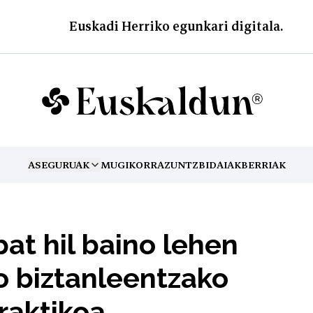
Euskadi Herriko egunkari digitala.
ASEGURUAK
MUGIKORRA
ZUNTZ
BIDAIAK
BERRIAK
TOGGLE MENU
bat hil baino lehen
o biztanleentzako
raktikoa