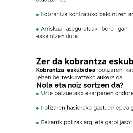
Kobrantza kontratuko baldintzen ar
Arriskua aseguratuak bere gain h
eskaintzen dute.
Zer da kobrantza esku
Kobrantza eskubidea
polizaren kap
lehen berreskuratzeko aukera da.
Nola eta noiz sortzen da?
Urte batzuetako ekarpenen ondore
Polizaren hasierako gastuen epea g
Bakarrik polizak argi eta garbi jaso