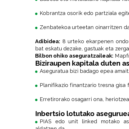
Kobrantza osorik edo partziala egi
Zenbatekoa urteetan oinarritzen da 
Adibidea:
8 urteko ekarpenen ondore
bat eskatu dezake, gastuak eta zerga
Bilbon ohiko aseguratzaileak:
Mapfre
Biziraupen kapitala duten a
Aseguratua bizi badago epea amaitz
Planifikazio finantzario tresna gisa
Erretirorako osagarri ona, heriotzea
Inbertsio lotutako asegurue
PIAS edo unit linked motako ase
aldatzen da.