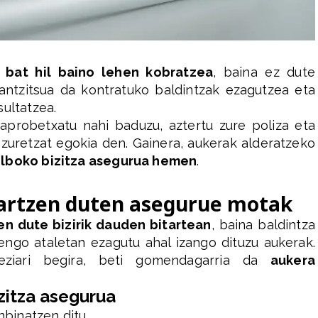
u bat hil baino lehen kobratzea
, baina ez dute
rantzitsua da kontratuko baldintzak ezagutzea eta
ultatzea.
probetxatu nahi baduzu, aztertu zure poliza eta
zuretzat egokia den. Gainera, aukerak alderatzeko
ilboko bizitza asegurua hemen
.
artzen duten asegurue motak
zen dute bizirik dauden bitartean
, baina baldintza
engo ataletan ezagutu ahal izango dituzu aukerak.
deziari begira, beti gomendagarria da
aukera
zitza asegurua
binatzen ditu.