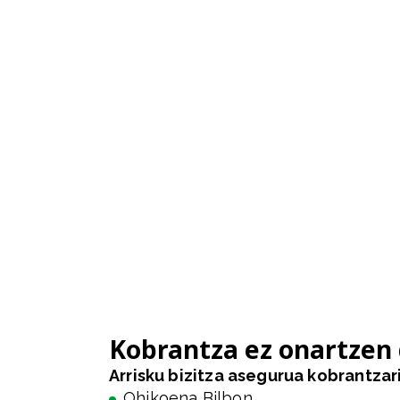
Kobrantza ez onartzen
Arrisku bizitza asegurua kobrantzar
Ohikoena Bilbon.