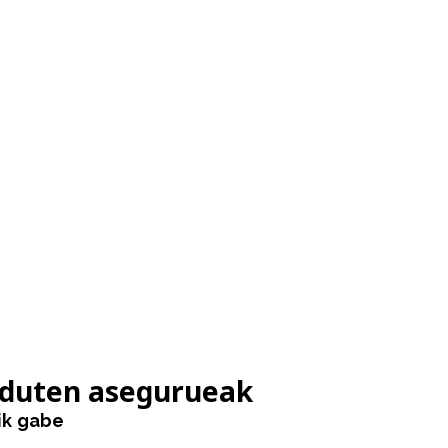
 duten asegurueak
ik gabe