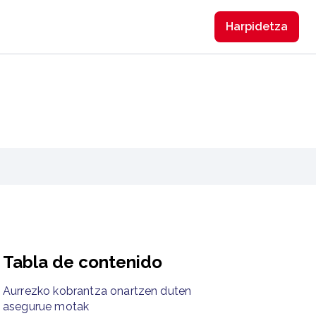
Harpidetzа
Tabla de contenido
Aurrezko kobrantza onartzen duten
asegurue motak