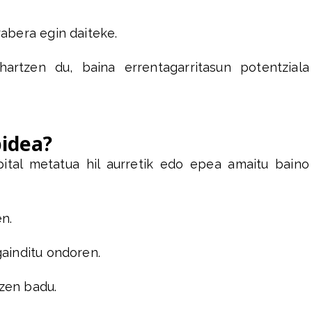
abera egin daiteke.
artzen du, baina errentagarritasun potentziala
bidea?
ital metatua hil aurretik edo epea amaitu baino
n.
ainditu ondoren.
tzen badu.