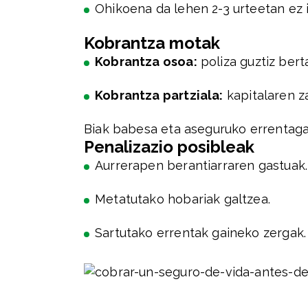
Ohikoena da lehen 2-3 urteetan ez i
Kobrantza motak
Kobrantza osoa:
poliza guztiz bert
Kobrantza partziala:
kapitalaren za
Biak babesa eta aseguruko errentaga
Penalizazio posibleak
Aurrerapen berantiarraren gastuak.
Metatutako hobariak galtzea.
Sartutako errentak gaineko zergak.