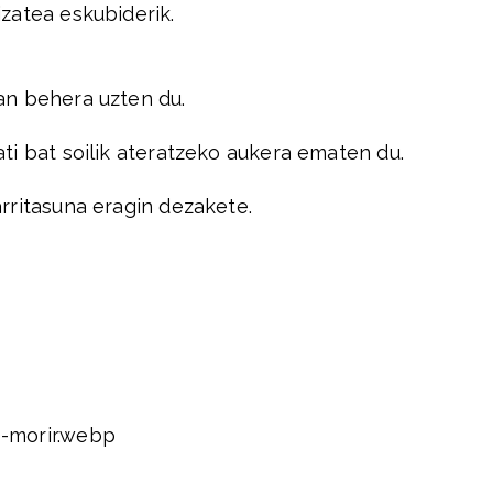
zatea eskubiderik.
an behera uzten du.
ti bat soilik ateratzeko aukera ematen du.
rritasuna eragin dezakete.