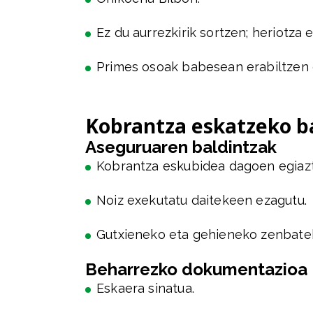
Ez du aurrezkirik sortzen; heriotza
Primes osoak babesean erabiltzen d
Kobrantza eskatzeko ba
Aseguruaren baldintzak
Kobrantza eskubidea dagoen egiazt
Noiz exekutatu daitekeen ezagutu.
Gutxieneko eta gehieneko zenbatek
Beharrezko dokumentazioa
Eskaera sinatua.