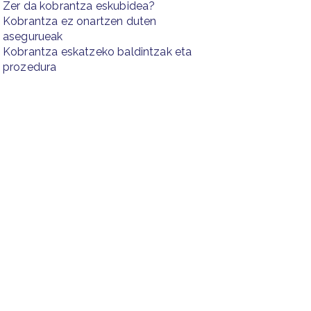
Zer da kobrantza eskubidea?
Kobrantza ez onartzen duten
asegurueak
Kobrantza eskatzeko baldintzak eta
prozedura