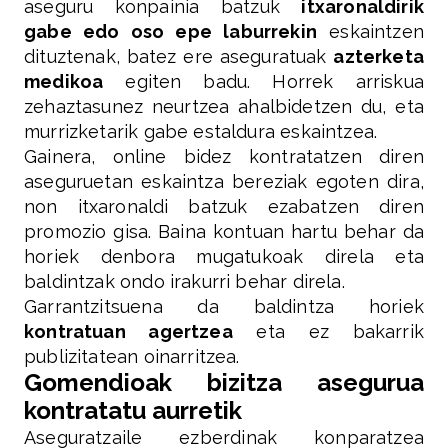
aseguru konpainia batzuk
itxaronaldirik
gabe edo oso epe laburrekin
eskaintzen
dituztenak, batez ere aseguratuak
azterketa
medikoa
egiten badu. Horrek arriskua
zehaztasunez neurtzea ahalbidetzen du, eta
murrizketarik gabe estaldura eskaintzea.
Gainera, online bidez kontratatzen diren
aseguruetan eskaintza bereziak egoten dira,
non itxaronaldi batzuk ezabatzen diren
promozio gisa. Baina kontuan hartu behar da
horiek denbora mugatukoak direla eta
baldintzak ondo irakurri behar direla.
Garrantzitsuena da baldintza horiek
kontratuan agertzea
eta ez bakarrik
publizitatean oinarritzea.
Gomendioak bizitza asegurua
kontratatu aurretik
Aseguratzaile ezberdinak konparatzea