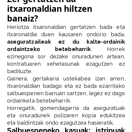
itxaronaldian hiltzen
banaiz?
Heriotza itxaronaldian gertatzen bada eta
itxaronaldia duen kausaren ondorio bada,
aseguratzaileak ez du kalte-ordainik
ordaintzeko betebeharrik
. Horrek
ezinegona sor dezake onuradunen artean,
kontratuaren xehetasunak ezagutzen ez
badituzte.
Gainera, gertakaria ustekabea izan arren,
itxaronaldian badago eta ez bada ezarritako
salbuespenen barruan sartzen, legez ez dago
ordainketa betebeharrik.
Horregatik, gomendagarria da aseguratuak
eta onuradunek polizaren kopia edukitzea
eta baldintzak ondo ezagutzea hasieratik.
Salbuespeneko kasuak: istripuak