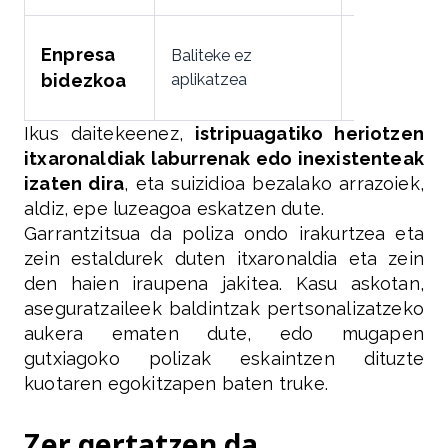
Enpresa
Baliteke ez
12 hilabete
bidezkoa
aplikatzea
Ikus daitekeenez,
istripuagatiko heriotzen
itxaronaldiak laburrenak edo inexistenteak
izaten dira
, eta suizidioa bezalako arrazoiek,
aldiz, epe luzeagoa eskatzen dute.
Garrantzitsua da poliza ondo irakurtzea eta
zein estaldurek duten itxaronaldia eta zein
den haien iraupena jakitea. Kasu askotan,
aseguratzaileek baldintzak pertsonalizatzeko
aukera ematen dute, edo mugapen
gutxiagoko polizak eskaintzen dituzte
kuotaren egokitzapen baten truke.
Zer gertatzen da