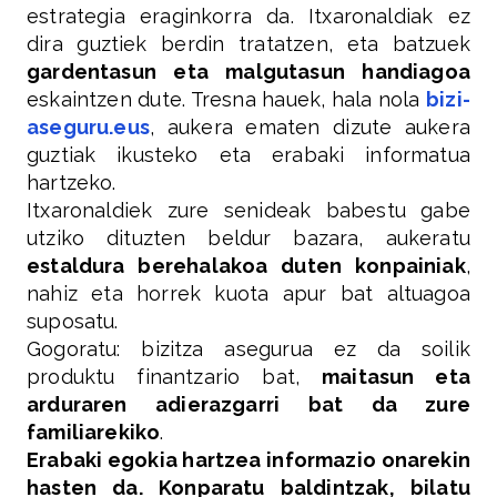
estrategia eraginkorra da. Itxaronaldiak ez
dira guztiek berdin tratatzen, eta batzuek
gardentasun eta malgutasun handiagoa
eskaintzen dute. Tresna hauek, hala nola
bizi-
aseguru.eus
, aukera ematen dizute aukera
guztiak ikusteko eta erabaki informatua
hartzeko.
Itxaronaldiek zure senideak babestu gabe
utziko dituzten beldur bazara, aukeratu
estaldura berehalakoa duten konpainiak
,
nahiz eta horrek kuota apur bat altuagoa
suposatu.
Gogoratu: bizitza asegurua ez da soilik
produktu finantzario bat,
maitasun eta
arduraren adierazgarri bat da zure
familiarekiko
.
Erabaki egokia hartzea informazio onarekin
hasten da. Konparatu baldintzak, bilatu