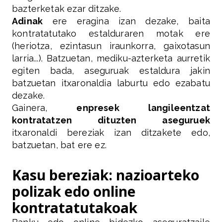
bazterketak ezar ditzake.
Adinak
ere eragina izan dezake, baita
kontratatutako estalduraren motak ere
(heriotza, ezintasun iraunkorra, gaixotasun
larria...). Batzuetan, mediku-azterketa aurretik
egiten bada, aseguruak estaldura jakin
batzuetan itxaronaldia laburtu edo ezabatu
dezake.
Gainera,
enpresek langileentzat
kontratatzen dituzten aseguruek
itxaronaldi bereziak izan ditzakete edo,
batzuetan, bat ere ez.
Kasu bereziak: nazioarteko
polizak edo online
kontratatutakoak