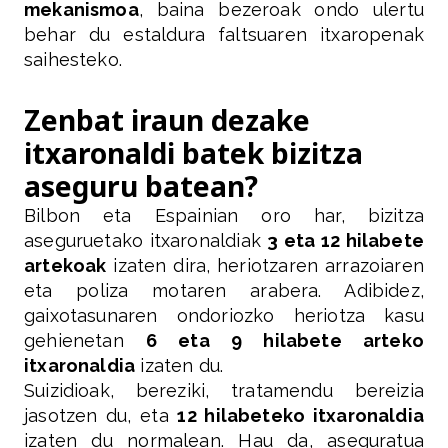
mekanismoa
, baina bezeroak ondo ulertu
behar du estaldura faltsuaren itxaropenak
saihesteko.
Zenbat iraun dezake
itxaronaldi batek bizitza
aseguru batean?
Bilbon eta Espainian oro har, bizitza
aseguruetako itxaronaldiak
3 eta 12 hilabete
artekoak
izaten dira, heriotzaren arrazoiaren
eta poliza motaren arabera. Adibidez,
gaixotasunaren ondoriozko heriotza kasu
gehienetan
6 eta 9 hilabete arteko
itxaronaldia
izaten du.
Suizidioak, bereziki, tratamendu bereizia
jasotzen du, eta
12 hilabeteko itxaronaldia
izaten du normalean. Hau da, aseguratua