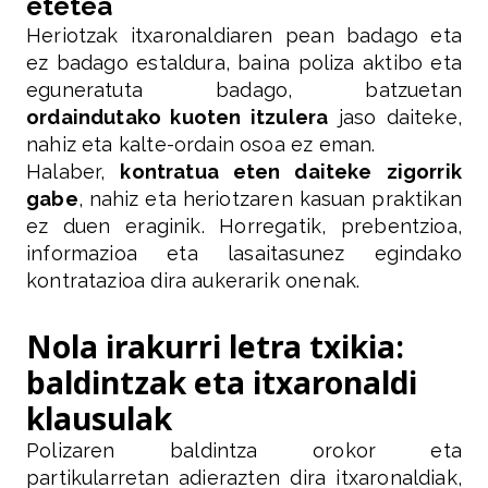
etetea
Heriotzak itxaronaldiaren pean badago eta
ez badago estaldura, baina poliza aktibo eta
eguneratuta badago, batzuetan
ordaindutako kuoten itzulera
jaso daiteke,
nahiz eta kalte-ordain osoa ez eman.
Halaber,
kontratua eten daiteke zigorrik
gabe
, nahiz eta heriotzaren kasuan praktikan
ez duen eraginik. Horregatik, prebentzioa,
informazioa eta lasaitasunez egindako
kontratazioa dira aukerarik onenak.
Nola irakurri letra txikia:
baldintzak eta itxaronaldi
klausulak
Polizaren baldintza orokor eta
partikularretan adierazten dira itxaronaldiak,