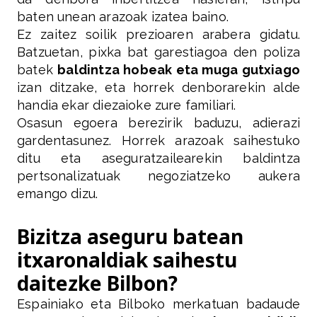
baten unean arazoak izatea baino.
Ez zaitez soilik prezioaren arabera gidatu.
Batzuetan, pixka bat garestiagoa den poliza
batek
baldintza hobeak eta muga gutxiago
izan ditzake, eta horrek denborarekin alde
handia ekar diezaioke zure familiari.
Osasun egoera berezirik baduzu, adierazi
gardentasunez. Horrek arazoak saihestuko
ditu eta aseguratzailearekin baldintza
pertsonalizatuak negoziatzeko aukera
emango dizu.
Bizitza aseguru batean
itxaronaldiak saihestu
daitezke Bilbon?
Espainiako eta Bilboko merkatuan badaude