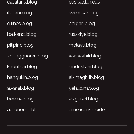
catalans.blog
euskaldun.eus
italiani.blog
svenskar.blog
ellines.blog
balgari.blog
balkanci.blog
russkiye.blog
pilipino.blog
melayu.blog
zhongguoren.blog
waswahili.blog
khonthai.blog
hindustani.blog
hangukin.blog
al-maghrib.blog
al-arab.blog
yehudim.blog
beema.blog
asigurari.blog
autonomo.blog
americans.guide