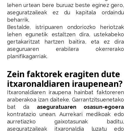
lehen urtean bere buruaz beste eginez gero,
aseguratzaileak ez du kapitala ordaindu
beharrik.
Bestalde, istripuaren ondoriozko heriotzak
lehen egunetik estaltzen dira, ustekabeko
gertakaritzat hartzen baitira, eta ez dira
aseguruaren erabilera okerrerako
planifikagarriak.
Zein faktorek eragiten dute
itxaronaldiaren iraupenean?
Itxaronaldiaren iraupena hainbat faktoreren
araberakoa izan daiteke. Garrantzitsuenetako
bat da
aseguratuaren osasun-egoera
kontratazio unean. Aurrekari medikoak edo
aurretiazko gaixotasunak baditu,
aseguratzaileak itxaronaldia luzatu edo