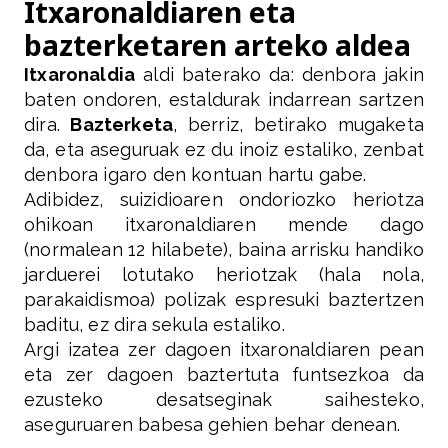
Itxaronaldiaren eta
bazterketaren arteko aldea
Itxaronaldia
aldi baterako da: denbora jakin
baten ondoren, estaldurak indarrean sartzen
dira.
Bazterketa
, berriz, betirako mugaketa
da, eta aseguruak ez du inoiz estaliko, zenbat
denbora igaro den kontuan hartu gabe.
Adibidez, suizidioaren ondoriozko heriotza
ohikoan itxaronaldiaren mende dago
(normalean 12 hilabete), baina arrisku handiko
jarduerei lotutako heriotzak (hala nola,
parakaidismoa) polizak espresuki baztertzen
baditu, ez dira sekula estaliko.
Argi izatea zer dagoen itxaronaldiaren pean
eta zer dagoen baztertuta funtsezkoa da
ezusteko desatseginak saihesteko,
aseguruaren babesa gehien behar denean.