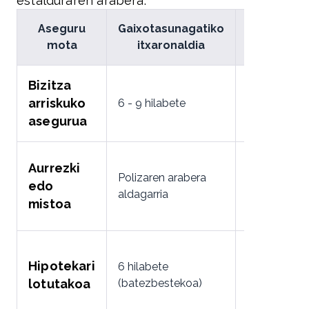
estalduraren arabera:
Aseguru
Gaixotasunagatiko
Suizidioag
mota
itxaronaldia
itxaronal
Bizitza
arriskuko
6 - 9 hilabete
12 hilabete
asegurua
Aurrezki
Polizaren arabera
edo
12 hilabete
aldagarria
mistoa
Hipotekari
6 hilabete
12 hilabete
lotutakoa
(batezbestekoa)