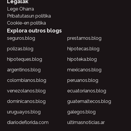
Legalak
Lege Oharra
Pribatutasun politika
Cookie-en politika
Explora outros blogs
seguros.blog
prestamos.blog
polizas.blog
hipotecas.blog
hipoteques.blog
hipoteka.blog
argentinos.blog
mexicanos.blog
colombianos.blog
peruanos.blog
venezolanos.blog
ecuatorianos.blog
dominicanos.blog
guatemaltecos.blog
uruguayos.blog
galegos.blog
diariodeflorida.com
ultimasnoticias.ar