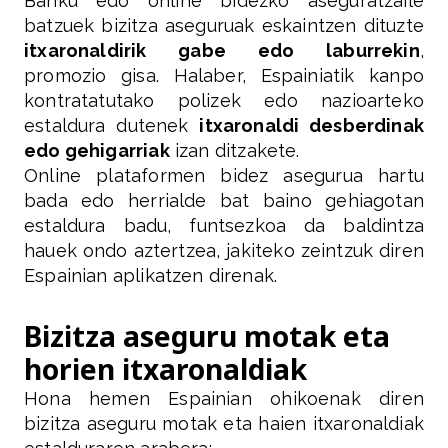
Banku edo online bidezko aseguratzaile
batzuek bizitza aseguruak eskaintzen dituzte
itxaronaldirik gabe edo laburrekin
,
promozio gisa. Halaber, Espainiatik kanpo
kontratatutako polizek edo nazioarteko
estaldura dutenek
itxaronaldi desberdinak
edo gehigarriak
izan ditzakete.
Online plataformen bidez asegurua hartu
bada edo herrialde bat baino gehiagotan
estaldura badu, funtsezkoa da baldintza
hauek ondo aztertzea, jakiteko zeintzuk diren
Espainian aplikatzen direnak.
Bizitza aseguru motak eta
horien itxaronaldiak
Hona hemen Espainian ohikoenak diren
bizitza aseguru motak eta haien itxaronaldiak