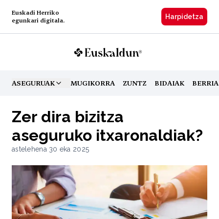
Euskadi Herriko
Harpidetzа
egunkari digitala.
ASEGURUAK
MUGIKORRA
ZUNTZ
BIDAIAK
BERRIA
TOGGLE MENU
Zer dira bizitza
aseguruko itxaronaldiak?
astelehena 30 eka 2025