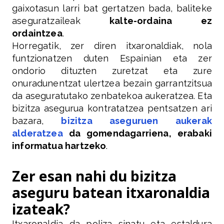
gaixotasun larri bat gertatzen bada, baliteke
aseguratzaileak
kalte-ordaina ez
ordaintzea
.
Horregatik, zer diren itxaronaldiak, nola
funtzionatzen duten Espainian eta zer
ondorio dituzten zuretzat eta zure
onuradunentzat ulertzea bezain garrantzitsua
da aseguratutako zenbatekoa aukeratzea. Eta
bizitza asegurua kontratatzea pentsatzen ari
bazara,
bizitza aseguruen aukerak
alderatzea
da gomendagarriena, erabaki
informatua hartzeko
.
Zer esan nahi du bizitza
aseguru batean itxaronaldia
izateak?
Itxaronaldia da poliza sinatu eta estaldura