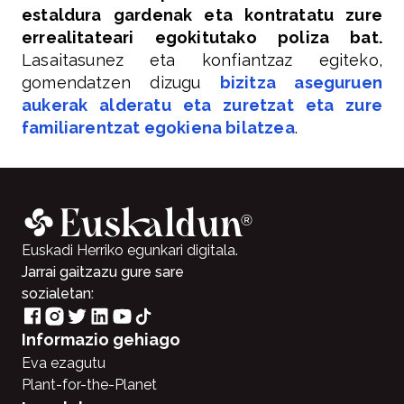
estaldura gardenak eta kontratatu zure
errealitateari egokitutako poliza bat.
Lasaitasunez eta konfiantzaz egiteko,
gomendatzen dizugu
bizitza aseguruen
aukerak alderatu eta zuretzat eta zure
familiarentzat egokiena bilatzea
.
Euskadi Herriko egunkari digitala.
Jarrai gaitzazu gure sare
sozialetan:
Informazio gehiago
Eva ezagutu
Plant-for-the-Planet