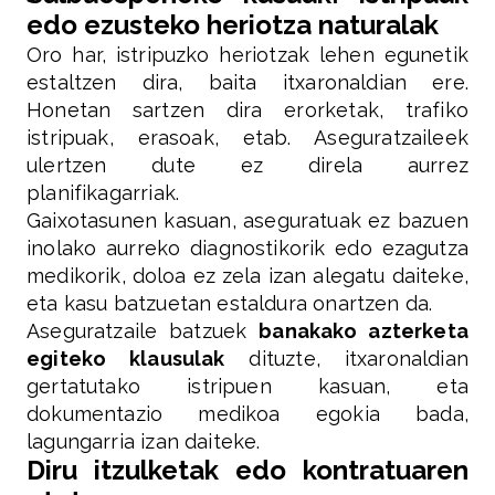
edo ezusteko heriotza naturalak
Oro har, istripuzko heriotzak lehen egunetik
estaltzen dira, baita itxaronaldian ere.
Honetan sartzen dira erorketak, trafiko
istripuak, erasoak, etab. Aseguratzaileek
ulertzen dute ez direla aurrez
planifikagarriak.
Gaixotasunen kasuan, aseguratuak ez bazuen
inolako aurreko diagnostikorik edo ezagutza
medikorik, doloa ez zela izan alegatu daiteke,
eta kasu batzuetan estaldura onartzen da.
Aseguratzaile batzuek
banakako azterketa
egiteko klausulak
dituzte, itxaronaldian
gertatutako istripuen kasuan, eta
dokumentazio medikoa egokia bada,
lagungarria izan daiteke.
Diru itzulketak edo kontratuaren