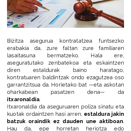
Bizitza asegurua kontratatzea funtsezko
erabakia da, zure faltan zure familiaren
lasaitasuna bermatzeko. Hala ere,
aseguratutako zenbatekoa eta eskaintzen
diren estaldurak baino haratago,
kontratuaren baldintzak ondo ezagutzea oso
garrantzitsua da. Horietako bat —eta askotan
oharkabean pasatzen dena— da
itxaronaldia
.
Itxaronaldia da aseguruaren poliza sinatu eta
kuotak ordaintzen hasi arren,
estaldura jakin
batzuk oraindik ez dauden une aktiboan
.
Hau da, epe horretan heriotza edo