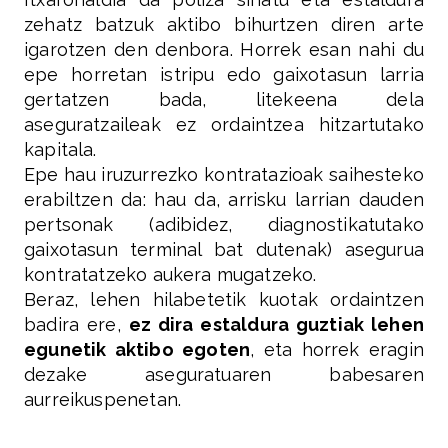
zehatz batzuk aktibo bihurtzen diren arte
igarotzen den denbora. Horrek esan nahi du
epe horretan istripu edo gaixotasun larria
gertatzen bada, litekeena dela
aseguratzaileak ez ordaintzea hitzartutako
kapitala.
Epe hau iruzurrezko kontratazioak saihesteko
erabiltzen da: hau da, arrisku larrian dauden
pertsonak (adibidez, diagnostikatutako
gaixotasun terminal bat dutenak) asegurua
kontratatzeko aukera mugatzeko.
Beraz, lehen hilabetetik kuotak ordaintzen
badira ere,
ez dira estaldura guztiak lehen
egunetik aktibo egoten
, eta horrek eragin
dezake aseguratuaren babesaren
aurreikuspenetan.