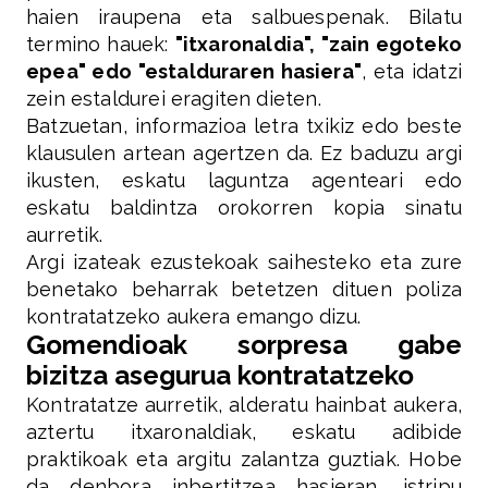
haien iraupena eta salbuespenak. Bilatu
termino hauek:
"itxaronaldia", "zain egoteko
epea" edo "estalduraren hasiera"
, eta idatzi
zein estaldurei eragiten dieten.
Batzuetan, informazioa letra txikiz edo beste
klausulen artean agertzen da. Ez baduzu argi
ikusten, eskatu laguntza agenteari edo
eskatu baldintza orokorren kopia sinatu
aurretik.
Argi izateak ezustekoak saihesteko eta zure
benetako beharrak betetzen dituen poliza
kontratatzeko aukera emango dizu.
Gomendioak sorpresa gabe
bizitza asegurua kontratatzeko
Kontratatze aurretik, alderatu hainbat aukera,
aztertu itxaronaldiak, eskatu adibide
praktikoak eta argitu zalantza guztiak. Hobe
da denbora inbertitzea hasieran, istripu