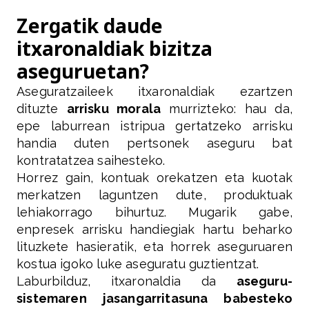
Zergatik daude
itxaronaldiak bizitza
aseguruetan?
Aseguratzaileek itxaronaldiak ezartzen
dituzte
arrisku morala
murrizteko: hau da,
epe laburrean istripua gertatzeko arrisku
handia duten pertsonek aseguru bat
kontratatzea saihesteko.
Horrez gain, kontuak orekatzen eta kuotak
merkatzen laguntzen dute, produktuak
lehiakorrago bihurtuz. Mugarik gabe,
enpresek arrisku handiegiak hartu beharko
lituzkete hasieratik, eta horrek aseguruaren
kostua igoko luke aseguratu guztientzat.
Laburbilduz, itxaronaldia da
aseguru-
sistemaren jasangarritasuna babesteko