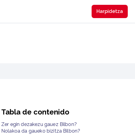
Harpidetzа
Tabla de contenido
Zer egin dezakezu gauez Bilbon?
Nolakoa da gaueko bizitza Bilbon?