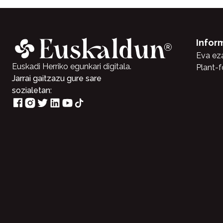
Infor
Eva ez
Euskadi Herriko egunkari digitala.
Plant-f
Jarrai gaitzazu gure sare
sozialetan: