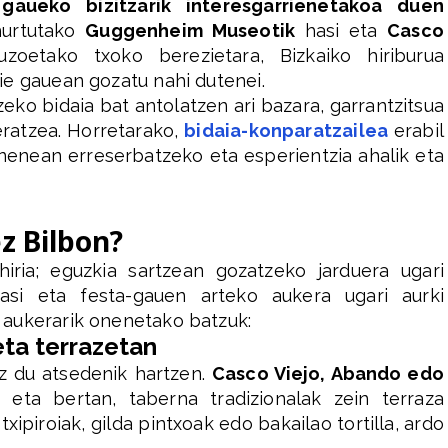
gaueko bizitzarik interesgarrienetakoa duen
hurtutako
Guggenheim Museotik
hasi eta
Casco
oetako txoko berezietara, Bizkaiko hiriburua
ie gauean gozatu nahi dutenei.
eko bidaia bat antolatzen ari bazara, garrantzitsua
eratzea. Horretarako,
bidaia-konparatzailea
erabil
onenean erreserbatzeko eta esperientzia ahalik eta
z Bilbon?
iria; eguzkia sartzean gozatzeko jarduera ugari
 hasi eta festa-gauen arteko aukera ugari aurki
aukerarik onenetako batzuk:
eta terrazetan
z du atsedenik hartzen.
Casco Viejo, Abando edo
 eta bertan, taberna tradizionalak zein terraza
ipiroiak, gilda pintxoak edo bakailao tortilla, ardo