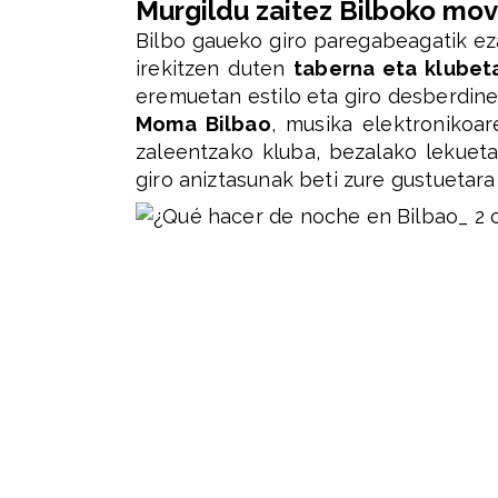
Murgildu zaitez Bilboko mo
Bilbo gaueko giro paregabeagatik e
irekitzen duten
taberna eta klubet
eremuetan estilo eta giro desberdinet
Moma Bilbao
, musika elektronikoa
zaleentzako kluba, bezalako lekueta
giro aniztasunak beti zure gustuetar