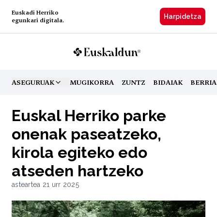
Euskadi Herriko
Harpidetzа
egunkari digitala.
ASEGURUAK
MUGIKORRA
ZUNTZ
BIDAIAK
BERRIA
TOGGLE MENU
Euskal Herriko parke
onenak paseatzeko,
kirola egiteko edo
atseden hartzeko
asteartea 21 urr 2025