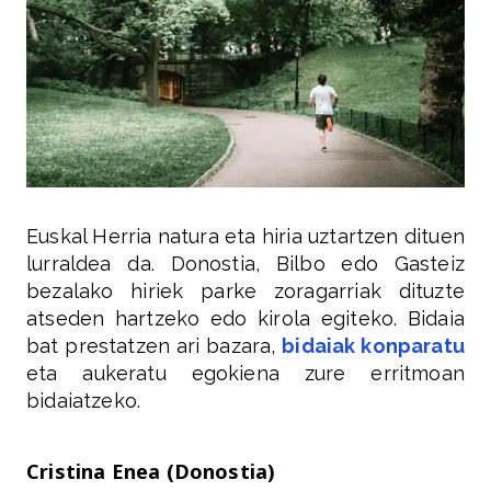
Euskal Herria natura eta hiria uztartzen dituen
lurraldea da. Donostia, Bilbo edo Gasteiz
bezalako hiriek parke zoragarriak dituzte
atseden hartzeko edo kirola egiteko. Bidaia
bat prestatzen ari bazara,
bidaiak konparatu
eta aukeratu egokiena zure erritmoan
bidaiatzeko.
Cristina Enea (Donostia)