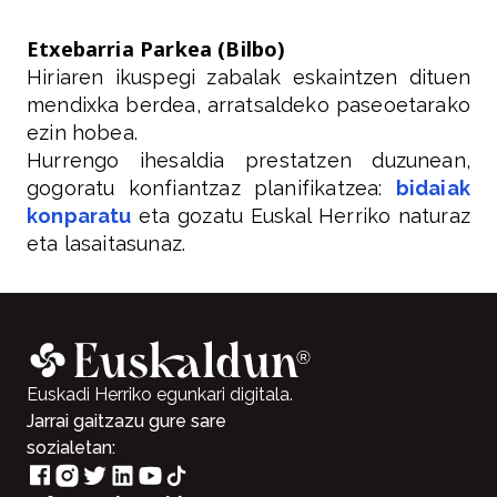
Etxebarria Parkea (Bilbo)
Hiriaren ikuspegi zabalak eskaintzen dituen
mendixka berdea, arratsaldeko paseoetarako
ezin hobea.
Hurrengo ihesaldia prestatzen duzunean,
gogoratu konfiantzaz planifikatzea:
bidaiak
konparatu
eta gozatu Euskal Herriko naturaz
eta lasaitasunaz.
Euskadi Herriko egunkari digitala.
Jarrai gaitzazu gure sare
sozialetan: