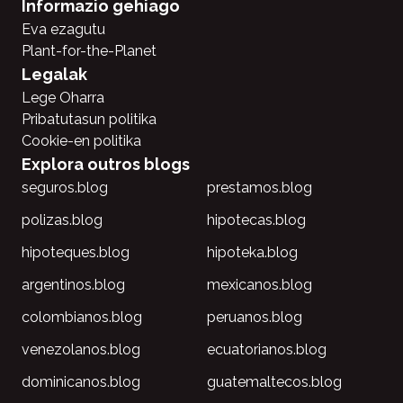
Informazio gehiago
Eva ezagutu
Plant-for-the-Planet
Legalak
Lege Oharra
Pribatutasun politika
Cookie-en politika
Explora outros blogs
seguros.blog
prestamos.blog
polizas.blog
hipotecas.blog
hipoteques.blog
hipoteka.blog
argentinos.blog
mexicanos.blog
colombianos.blog
peruanos.blog
venezolanos.blog
ecuatorianos.blog
dominicanos.blog
guatemaltecos.blog