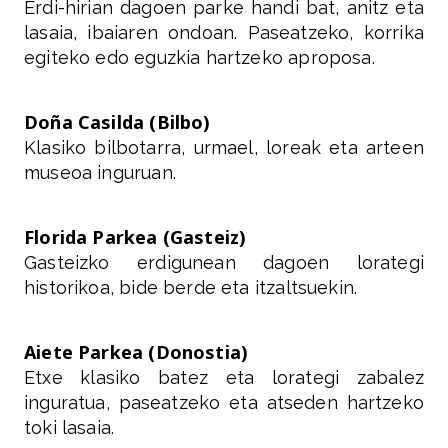
Erdi-hirian dagoen parke handi bat, anitz eta
lasaia, ibaiaren ondoan. Paseatzeko, korrika
egiteko edo eguzkia hartzeko aproposa.
Doña Casilda (Bilbo)
Klasiko bilbotarra, urmael, loreak eta arteen
museoa inguruan.
Florida Parkea (Gasteiz)
Gasteizko erdigunean dagoen lorategi
historikoa, bide berde eta itzaltsuekin.
Aiete Parkea (Donostia)
Etxe klasiko batez eta lorategi zabalez
inguratua, paseatzeko eta atseden hartzeko
toki lasaia.