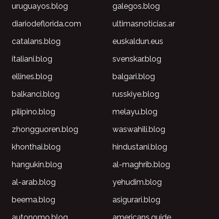
uruguayos.blog
galegos.blog
diariodeflorida.com
ultimasnoticias.ar
catalans.blog
euskaldun.eus
italiani.blog
svenskar.blog
ellines.blog
balgari.blog
balkanci.blog
russkiye.blog
pilipino.blog
melayu.blog
zhongguoren.blog
waswahili.blog
khonthai.blog
hindustani.blog
hangukin.blog
al-maghrib.blog
al-arab.blog
yehudim.blog
beema.blog
asigurari.blog
autonomo.blog
americans.guide