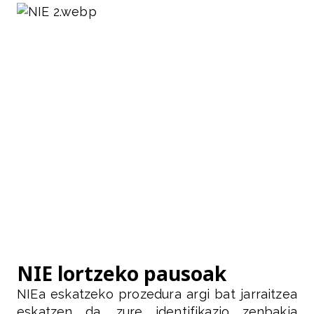
NIE lortzeko pausoak
NIEa eskatzeko prozedura argi bat jarraitzea
eskatzen da, zure identifikazio zenbakia