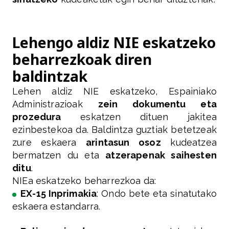
Lehengo aldiz NIE eskatzeko
beharrezkoak diren
baldintzak
Lehen aldiz NIE eskatzeko, Espainiako
Administrazioak
zein dokumentu eta
prozedura
eskatzen dituen jakitea
ezinbestekoa da. Baldintza guztiak betetzeak
zure eskaera
arintasun osoz
kudeatzea
bermatzen du eta
atzerapenak saihesten
ditu
.
NIEa eskatzeko beharrezkoa da:
EX-15 Inprimakia
: Ondo bete eta sinatutako
eskaera estandarra.