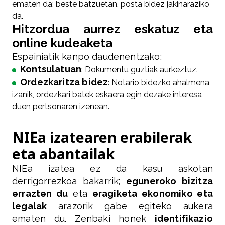
ematen da; beste batzuetan, posta bidez jakinaraziko
da.
Hitzordua aurrez eskatuz eta
online kudeaketa
Espainiatik kanpo daudenentzako:
Kontsulatuan
: Dokumentu guztiak aurkeztuz.
Ordezkaritza bidez
: Notario bidezko ahalmena
izanik, ordezkari batek eskaera egin dezake interesa
duen pertsonaren izenean.
NIEa izatearen erabilerak
eta abantailak
NIEa izatea ez da kasu askotan
derrigorrezkoa bakarrik;
eguneroko bizitza
errazten du
eta
eragiketa ekonomiko eta
legalak
arazorik gabe egiteko aukera
ematen du. Zenbaki honek
identifikazio