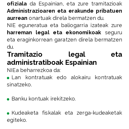
ofiziala
da Espainian, eta zure tramitazioak
Administrazioaren eta erakunde pribatuen
aurrean
onartuak direla bermatzen du.
NIE eguneratua eta baliogarria izateak zure
harreman legal eta ekonomikoak
seguru
eta eraginkorrean garatzen direla bermatzen
du.
Tramitazio legal eta
administratiboak Espainian
NIEa beharrezkoa da:
Lan kontratuak edo alokairu kontratuak
sinatzeko.
Banku kontuak irekitzeko.
Kudeaketa fiskalak eta zerga-kudeaketak
egiteko.