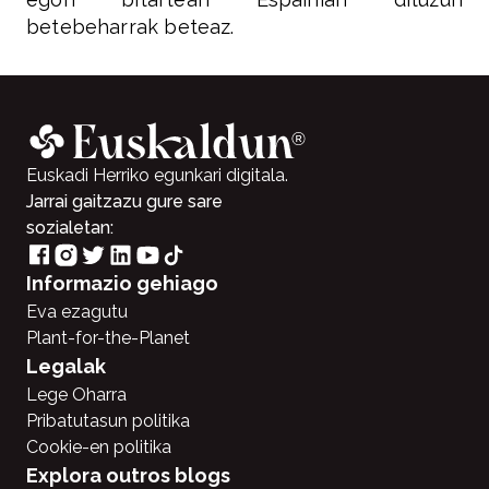
betebeharrak beteaz.
Euskadi Herriko egunkari digitala.
Jarrai gaitzazu gure sare
sozialetan:
Informazio gehiago
Eva ezagutu
Plant-for-the-Planet
Legalak
Lege Oharra
Pribatutasun politika
Cookie-en politika
Explora outros blogs