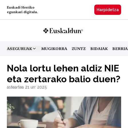
Euskadi Herriko
Harpidetzа
egunkari digitala.
ASEGURUAK
MUGIKORRA
ZUNTZ
BIDAIAK
BERRIA
TOGGLE MENU
Nola lortu lehen aldiz NIE
eta zertarako balio duen?
asteartea 21 urr 2025