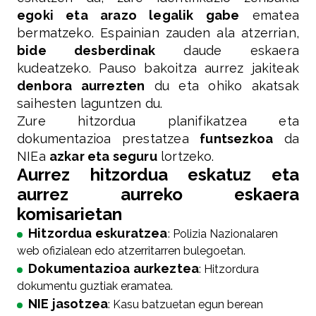
egoki eta arazo legalik gabe
ematea
bermatzeko. Espainian zauden ala atzerrian,
bide desberdinak
daude eskaera
kudeatzeko. Pauso bakoitza aurrez jakiteak
denbora aurrezten
du eta ohiko akatsak
saihesten laguntzen du.
Zure hitzordua planifikatzea eta
dokumentazioa prestatzea
funtsezkoa
da
NIEa
azkar eta seguru
lortzeko.
Aurrez hitzordua eskatuz eta
aurrez aurreko eskaera
komisarietan
Hitzordua eskuratzea
: Polizia Nazionalaren
web ofizialean edo atzerritarren bulegoetan.
Dokumentazioa aurkeztea
: Hitzordura
dokumentu guztiak eramatea.
NIE jasotzea
: Kasu batzuetan egun berean