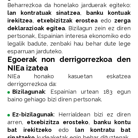
Beharrezkoa da honelako jarduerak egiteko:
lan kontratuak sinatzea
,
banku kontuak
irekitzea
,
etxebizitzak erostea
edo
zerga
deklarazioak egitea
. Bizilagun zein ez diren
pertsonak, Espainian interesa ekonomiko edo
legalik badute, zenbaki hau behar dute lege
esparruan jarduteko.
Egoerak non derrigorrezkoa den
NIEa izatea
NIEa honako kasuetan eskatzea
derrigorrezkoa da:
Bizilagunak
: Espainian urtean 183 egun
baino gehiago bizi diren pertsonak.
Ez-bizilagunak
: Herrialdean bizi ez diren
arren,
etxebizitza erosteko
,
banku kontu
bat irekitzeko
edo
lan kontratu bat
sinatzeko
kudeaketak egin behar dituztenak.