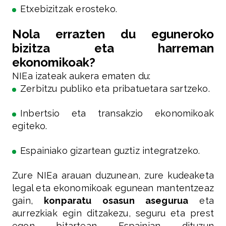
Etxebizitzak erosteko.
Nola errazten du eguneroko
bizitza eta harreman
ekonomikoak?
NIEa izateak aukera ematen du:
Zerbitzu publiko eta pribatuetara sartzeko.
Inbertsio eta transakzio ekonomikoak
egiteko.
Espainiako gizartean guztiz integratzeko.
Zure NIEa arauan duzunean, zure kudeaketa
legal eta ekonomikoak egunean mantentzeaz
gain,
konparatu osasun asegurua
eta
aurrezkiak egin ditzakezu, seguru eta prest
egon bitartean Espainian dituzun