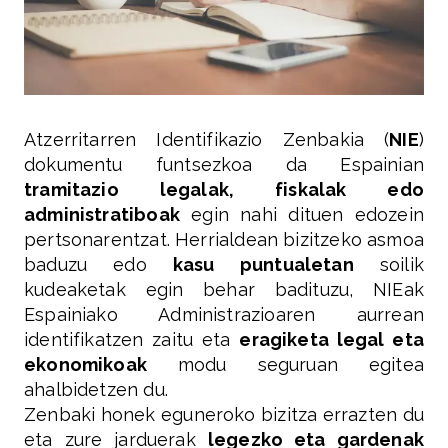
Atzerritarren Identifikazio Zenbakia (
NIE
)
dokumentu funtsezkoa da Espainian
tramitazio legalak, fiskalak edo
administratiboak
egin nahi dituen edozein
pertsonarentzat. Herrialdean bizitzeko asmoa
baduzu edo
kasu puntualetan
soilik
kudeaketak egin behar badituzu, NIEak
Espainiako Administrazioaren aurrean
identifikatzen zaitu eta
eragiketa legal eta
ekonomikoak
modu seguruan egitea
ahalbidetzen du.
Zenbaki honek eguneroko bizitza errazten du
eta zure jarduerak
legezko eta gardenak