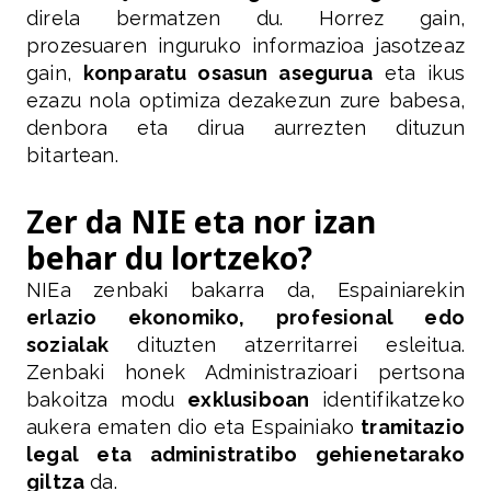
direla bermatzen du. Horrez gain,
prozesuaren inguruko informazioa jasotzeaz
gain,
konparatu osasun asegurua
eta ikus
ezazu nola optimiza dezakezun zure babesa,
denbora eta dirua aurrezten dituzun
bitartean.
Zer da NIE eta nor izan
behar du lortzeko?
NIEa zenbaki bakarra da, Espainiarekin
erlazio ekonomiko, profesional edo
sozialak
dituzten atzerritarrei esleitua.
Zenbaki honek Administrazioari pertsona
bakoitza modu
exklusiboan
identifikatzeko
aukera ematen dio eta Espainiako
tramitazio
legal eta administratibo gehienetarako
giltza
da.