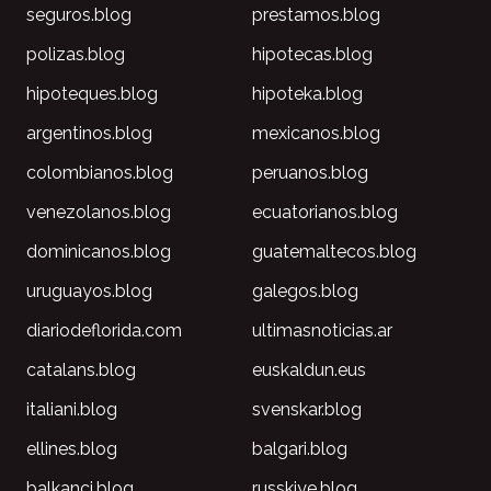
seguros.blog
prestamos.blog
polizas.blog
hipotecas.blog
hipoteques.blog
hipoteka.blog
argentinos.blog
mexicanos.blog
colombianos.blog
peruanos.blog
venezolanos.blog
ecuatorianos.blog
dominicanos.blog
guatemaltecos.blog
uruguayos.blog
galegos.blog
diariodeflorida.com
ultimasnoticias.ar
catalans.blog
euskaldun.eus
italiani.blog
svenskar.blog
ellines.blog
balgari.blog
balkanci.blog
russkiye.blog