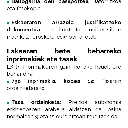
Baliogarria den pasaportea
: Jatorrizkoa
eta fotokopia.
Eskaeraren arrazoia justifikatzeko
dokumentua
: Lan kontratua, unibertsitate
matrikula, erosketa-eskribaina, etab.
Eskaeran bete beharreko
inprimakiak eta tasak
EX-15 inprimakiaren gain, honako hauek ere
behar dira:
790 inprimakia, kodea 12
: Tasaren
ordainketarako.
Tasa ordainketa
: Prezioa autonomia
erkidegoaren arabera aldatzen da, baina
normalean 9 eta 15 euro artean mugitzen da.