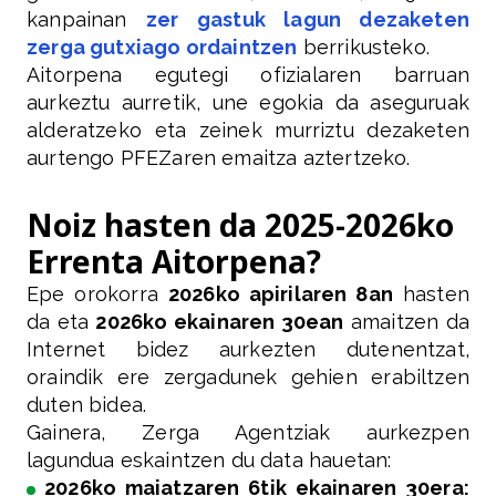
kanpainan
zer gastuk lagun dezaketen
zerga gutxiago ordaintzen
berrikusteko.
Aitorpena egutegi ofizialaren barruan
aurkeztu aurretik, une egokia da aseguruak
alderatzeko eta zeinek murriztu dezaketen
aurtengo PFEZaren emaitza aztertzeko.
Noiz hasten da 2025-2026ko
Errenta Aitorpena?
Epe orokorra
2026ko apirilaren 8an
hasten
da eta
2026ko ekainaren 30ean
amaitzen da
Internet bidez aurkezten dutenentzat,
oraindik ere zergadunek gehien erabiltzen
duten bidea.
Gainera, Zerga Agentziak aurkezpen
lagundua eskaintzen du data hauetan:
2026ko maiatzaren 6tik ekainaren 30era: