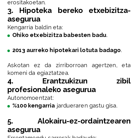
erositakoetan.
3. Hipoteka bereko etxebizitza-
asegurua
Kengarria baldin eta:
Ohiko etxebizitza babesten badu
.
2013 aurreko hipotekari lotuta badago
.
Askotan ez da zirriborroan agertzen, eta
komeni da egiaztatzea.
4. Erantzukizun zibil
profesionaleko asegurua
Autonomoentzat:
%100 kengarria
jardueraren gastu gisa.
5. Alokairu-ez-ordaintzearen
asegurua
Errentamendu-sarrerak badaude: