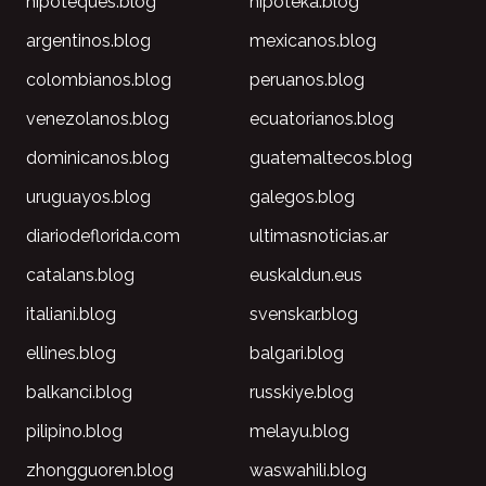
hipoteques.blog
hipoteka.blog
argentinos.blog
mexicanos.blog
colombianos.blog
peruanos.blog
venezolanos.blog
ecuatorianos.blog
dominicanos.blog
guatemaltecos.blog
uruguayos.blog
galegos.blog
diariodeflorida.com
ultimasnoticias.ar
catalans.blog
euskaldun.eus
italiani.blog
svenskar.blog
ellines.blog
balgari.blog
balkanci.blog
russkiye.blog
pilipino.blog
melayu.blog
zhongguoren.blog
waswahili.blog