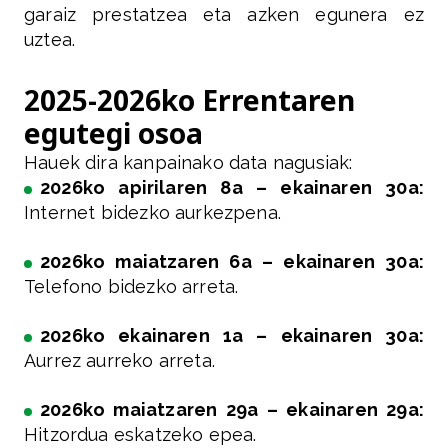
garaiz prestatzea eta azken egunera ez
uztea.
2025-2026ko Errentaren
egutegi osoa
Hauek dira kanpainako data nagusiak:
2026ko apirilaren 8a – ekainaren 30a:
Internet bidezko aurkezpena.
2026ko maiatzaren 6a – ekainaren 30a:
Telefono bidezko arreta.
2026ko ekainaren 1a – ekainaren 30a:
Aurrez aurreko arreta.
2026ko maiatzaren 29a – ekainaren 29a:
Hitzordua eskatzeko epea.