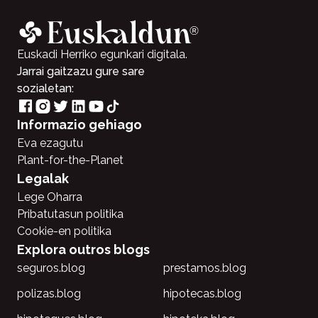
Euskadi Herriko egunkari digitala.
Jarrai gaitzazu gure sare
sozialetan:
Informazio gehiago
Eva ezagutu
Plant-for-the-Planet
Legalak
Lege Oharra
Pribatutasun politika
Cookie-en politika
Explora outros blogs
seguros.blog
prestamos.blog
polizas.blog
hipotecas.blog