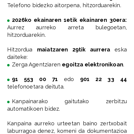
Telefono bidezko aitorpena, hitzorduarekin.
2026ko ekainaren 1etik ekainaren 30era:
Aurrez aurreko arreta bulegoetan,
hitzorduarekin.
Hitzordua
maiatzaren 29tik aurrera
eska
daiteke:
Zerga Agentziaren
egoitza elektronikoan
.
91 553 00 71
edo
901 22 33 44
telefonoetara deituta.
Kanpainarako gaitutako zerbitzu
automatikoen bidez.
Kanpaina aurreko urteetan baino zertxobait
laburragoa denez, komeni da dokumentazioa