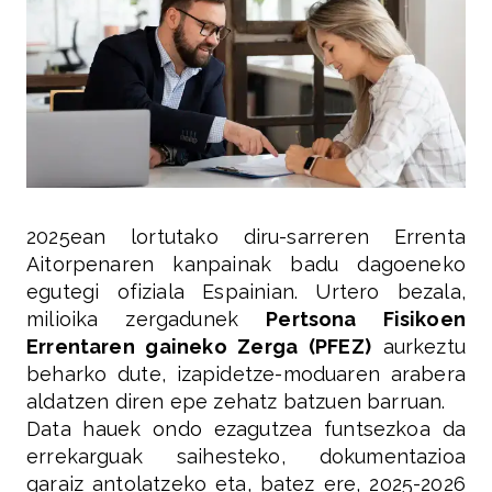
2025ean lortutako diru-sarreren Errenta
Aitorpenaren kanpainak badu dagoeneko
egutegi ofiziala Espainian. Urtero bezala,
milioika zergadunek
Pertsona Fisikoen
Errentaren gaineko Zerga (PFEZ)
aurkeztu
beharko dute, izapidetze-moduaren arabera
aldatzen diren epe zehatz batzuen barruan.
Data hauek ondo ezagutzea funtsezkoa da
errekarguak saihesteko, dokumentazioa
garaiz antolatzeko eta, batez ere, 2025-2026