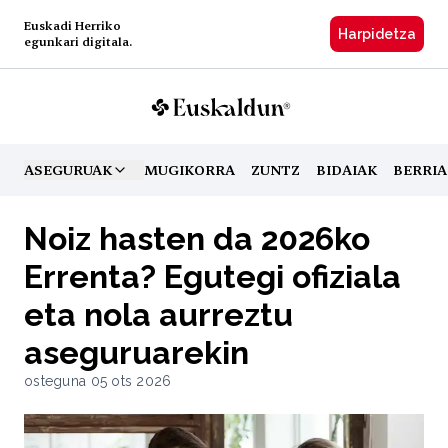
Euskadi Herriko
Harpidetzа
egunkari digitala.
ASEGURUAK
MUGIKORRA
ZUNTZ
BIDAIAK
BERRIA
TOGGLE MENU
Noiz hasten da 2026ko
Errenta? Egutegi ofiziala
eta nola aurreztu
aseguruarekin
osteguna 05 ots 2026