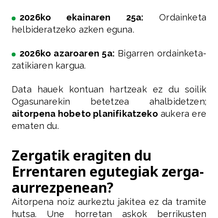
2026ko ekainaren 25a:
Ordainketa
helbideratzeko azken eguna.
2026ko azaroaren 5a:
Bigarren ordainketa-
zatikiaren kargua.
Data hauek kontuan hartzeak ez du soilik
Ogasunarekin betetzea ahalbidetzen;
aitorpena hobeto planifikatzeko
aukera ere
ematen du.
Zergatik eragiten du
Errentaren egutegiak zerga-
aurrezpenean?
Aitorpena noiz aurkeztu jakitea ez da tramite
hutsa. Une horretan askok berrikusten