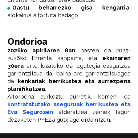
Gastu beharrezko gisa kengarria
,
alokairua aitortuta badago.
Ondorioa
2026ko apirilaren 8an
hasten da 2025-
2026ko Errenta kanpaina, eta
ekainaren
30era
arte luzatuko da. Egutegia ezagutzea
garrantzitsua da, baina are garrantzitsuagoa
da
kenkariak berrikustea eta aurrezpena
planifikatzea
.
Aitorpena aurkeztu aurretik, komeni da
kontratatutako aseguruak berrikustea eta
Eva Segurosen
alderatzea zeinek lagun
dezaketen PFEZa gutxiago ordaintzen.