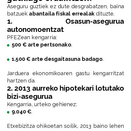
Aseguru guztiek ez dute desgrabatzen, baina
batzuek
abantaila fiskal errealak
dituzte.
1. Osasun-asegurua
autonomoentzat
PFEZean kengarria:
500 € arte pertsonako
.
1.500 € arte desgaitasuna badago
.
Jarduera ekonomikoaren gastu kengarritzat
hartzen da.
2. 2013 aurreko hipotekari lotutako
bizi-asegurua
Kengarria, urteko gehienez:
9.040 €
.
Etxebizitza ohikoetan soilik, 2013 baino lehen