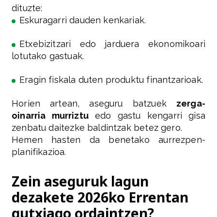
dituzte:
Eskuragarri dauden kenkariak.
Etxebizitzari edo jarduera ekonomikoari
lotutako gastuak.
Eragin fiskala duten produktu finantzarioak.
Horien artean, aseguru batzuek
zerga-
oinarria murriztu
edo gastu kengarri gisa
zenbatu daitezke baldintzak betez gero.
Hemen hasten da benetako aurrezpen-
planifikazioa.
Zein aseguruk lagun
dezakete 2026ko Errentan
gutxiago ordaintzen?