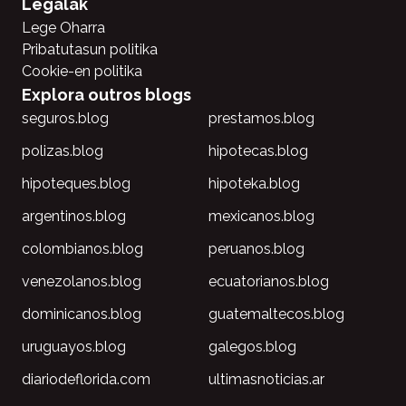
Legalak
Lege Oharra
Pribatutasun politika
Cookie-en politika
Explora outros blogs
seguros.blog
prestamos.blog
polizas.blog
hipotecas.blog
hipoteques.blog
hipoteka.blog
argentinos.blog
mexicanos.blog
colombianos.blog
peruanos.blog
venezolanos.blog
ecuatorianos.blog
dominicanos.blog
guatemaltecos.blog
uruguayos.blog
galegos.blog
diariodeflorida.com
ultimasnoticias.ar