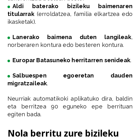
Aldi baterako bizileku baimenaren
titularrak
(erroldatzea, familia elkartzea edo
ikasketak).
Lanerako baimena duten langileak
,
norberaren kontura edo besteren kontura.
Europar Batasuneko herritarren senideak
.
Salbuespen egoeretan dauden
migratzaileak
.
Neurriak automatikoki aplikatuko dira, baldin
eta berritzea 90 eguneko epe berrituan
egiten bada.
Nola berritu zure bizileku