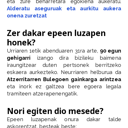
eta zure beharretara egokiena aukeratu.
Alderatu aseguruak eta aurkitu aukera
onena zuretzat
Zer dakar epeen luzapen
honek?
Urriaren 1etik abenduaren 31ra arte,
90 egun
gehigarri
izango dira bizileku baimena
iraungitzear duten pertsonek berritzeko
eskaera aurkezteko. Neurriaren helburua da
Atzerritarren Bulegoen gainkarga arintzea
eta inork ez galtzea bere egoera legala
tramiteen atzerapenengatik.
Nori egiten dio mesede?
Epeen luzapenak onura dakar talde
askorentzat, besteak beste: