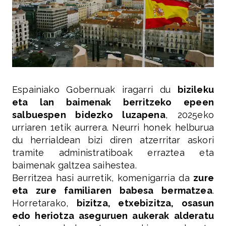
Espainiako Gobernuak iragarri du
bizileku
eta lan baimenak berritzeko epeen
salbuespen bidezko luzapena
, 2025eko
urriaren 1etik aurrera. Neurri honek helburua
du herrialdean bizi diren atzerritar askori
tramite administratiboak erraztea eta
baimenak galtzea saihestea.
Berritzea hasi aurretik, komenigarria da
zure
eta zure familiaren babesa bermatzea
.
Horretarako,
bizitza, etxebizitza, osasun
edo heriotza aseguruen aukerak alderatu