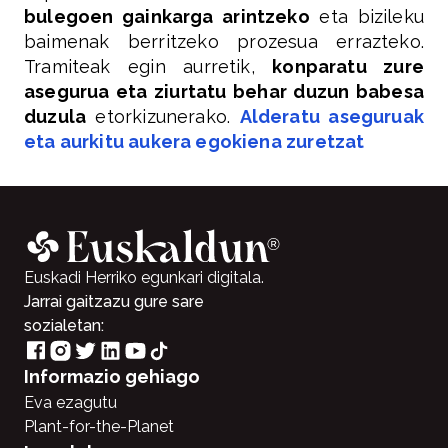
bulegoen gainkarga arintzeko
eta bizileku
baimenak berritzeko prozesua errazteko.
Tramiteak egin aurretik,
konparatu zure
asegurua eta ziurtatu behar duzun babesa
duzula
etorkizunerako.
Alderatu aseguruak
eta aurkitu aukera egokiena zuretzat
Euskadi Herriko egunkari digitala.
Jarrai gaitzazu gure sare
sozialetan:
Informazio gehiago
Eva ezagutu
Plant-for-the-Planet