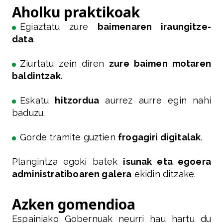
Aholku praktikoak
Egiaztatu zure
baimenaren iraungitze-
data
.
Ziurtatu zein diren
zure baimen motaren
baldintzak
.
Eskatu
hitzordua
aurrez aurre egin nahi
baduzu.
Gorde tramite guztien
frogagiri digitalak
.
Plangintza egoki batek
isunak eta egoera
administratiboaren galera
ekidin ditzake.
Azken gomendioa
Espainiako Gobernuak neurri hau hartu du