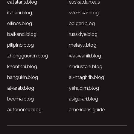
catalans.blog
euskaldun.eus
italiani.blog
svenskar.blog
ellines.blog
balgari.blog
balkanci.blog
russkiye.blog
pilipino.blog
melayu.blog
zhongguoren.blog
waswahili.blog
khonthai.blog
hindustani.blog
hangukin.blog
al-maghrib.blog
al-arab.blog
yehudim.blog
beema.blog
asigurari.blog
autonomo.blog
americans.guide