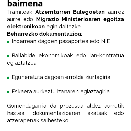
baimena
Tramiteak
Atzerritarren Bulegoetan
aurrez
aurre edo
Migrazio Ministerioaren egoitza
elektronikoan
egin daitezke.
Beharrezko dokumentazioa:
Indarrean dagoen pasaportea edo NIE
Baliabide ekonomikoak edo lan-kontratua
egiaztatzea
Eguneratuta dagoen errolda ziurtagiria
Eskaera aurkeztu izanaren egiaztagiria
Gomendagarria da prozesua aldez aurretik
hastea, dokumentazioaren akatsak edo
atzerapenak saihesteko.