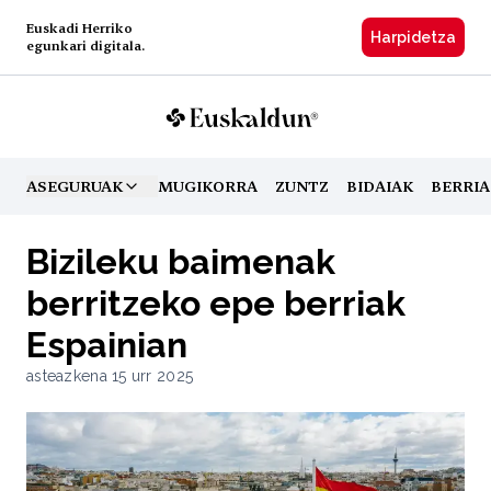
Euskadi Herriko
Harpidetzа
egunkari digitala.
ASEGURUAK
MUGIKORRA
ZUNTZ
BIDAIAK
BERRIA
TOGGLE MENU
Bizileku baimenak
berritzeko epe berriak
Espainian
asteazkena 15 urr 2025